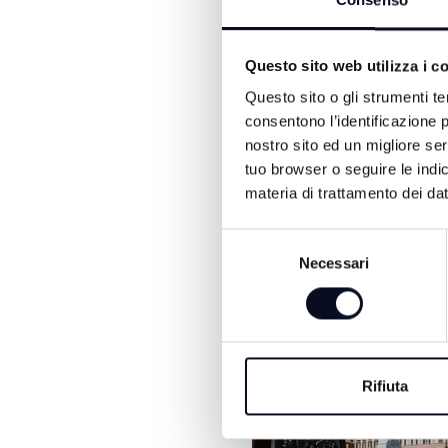
Consenso
Lo stupefacente, in parte 
della struttura hanno esc
piuttosto una attività di 
Questo sito web utilizza i c
applicato l'obbligo di pres
Questo sito o gli strumenti te
consentono l’identificazione p
nostro sito ed un migliore se
tuo browser o seguire le indic
materia di trattamento dei dat
Selezione
Necessari
del
consenso
ALTRE NOTIZIE DI CRON
Rifiuta