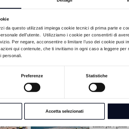
Dettagli
già confezionato per la successiva cessione e l'alto livello
luso categoricamente l'ipotesi dell'uso personale, configur
produzione e spaccio. Il GIP di Ravenna ha convalidato l'arr
ookie
entazione alla polizia giudiziaria.
rzi da questo utilizzati impiega cookie tecnici di prima parte e co
ersonale dell’utente. Utilizziamo i cookie per consentirti di aver
rvizio. Per negare, acconsentire o limitare l’uso dei cookie puoi
azioni qui contenute, che ti invitiamo in ogni caso a leggere per 
i personali.
Preferenze
Statistiche
ACA
8 AGOSTO 2026
Accetta selezionati
RICCIONE: Ballo ab
a pagamento senza l
chiuso per 7 giorni