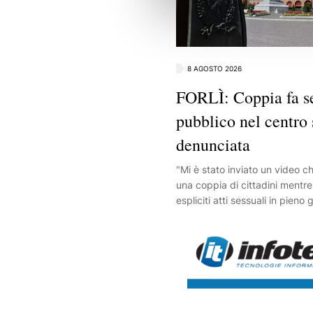
8 AGOSTO 2026
FORLÌ: Coppia fa se
pubblico nel centro 
denunciata
"Mi è stato inviato un video c
una coppia di cittadini mentr
espliciti atti sessuali in pieno 
centro storico di Forlì, in uno
sotto abitazioni dove vivono f
bambini".