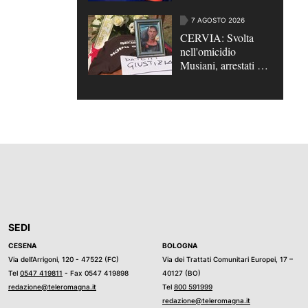
21enne iraniano
7 AGOSTO 2026
CERVIA: Svolta
nell'omicidio
Musiani, arrestati 4
giovani di Forlì
SEDI
CESENA
BOLOGNA
Via dell’Arrigoni, 120 - 47522 (FC)
Via dei Trattati Comunitari Europei, 17 –
Tel
0547 419811
- Fax 0547 419898
40127 (BO)
redazione@teleromagna.it
Tel
800 591999
redazione@teleromagna.it