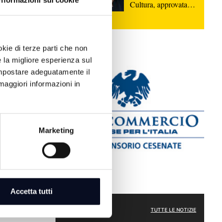
Informazioni sui cookie
Cultura, approvata in
 tecnologico
Giunta la proposta di
ando
legge quadro
esto ed
okie di terze parti che non
e la migliore esperienza sul
 impostare adeguatamente il
maggiori informazioni in
Marketing
Accetta tutti
usivo e feste
icenza, locale
CRONACA
TUTTE LE NOTIZIE