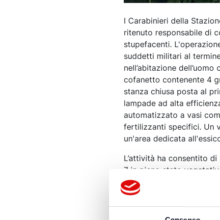
I Carabinieri della Stazi
ritenuto responsabile di c
stupefacenti. L'operazione
suddetti militari al termin
nell’abitazione dell’uom
cofanetto contenente 4 gr
stanza chiusa posta al pri
lampade ad alta efficienz
automatizzato a vasi comu
fertilizzanti specifici. U
un'area dedicata all'essic
L’attività ha consentito d
7 in pieno stato vegetativ
crescita, 149 grammi di ma
plastica recante la dicitura
del frigorifero di casa per