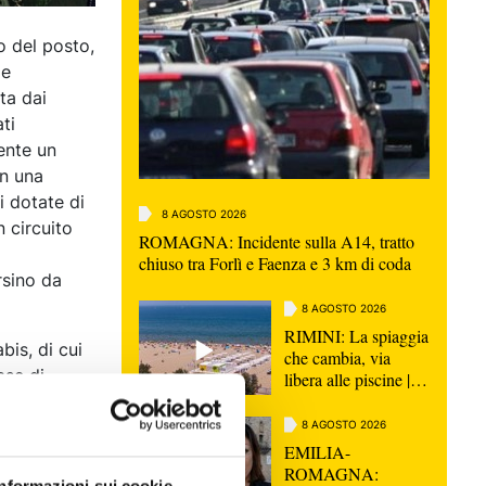
o del posto,
ze
ta dai
ti
ente un
in una
i dotate di
8 AGOSTO 2026
 circuito
ROMAGNA: Incidente sulla A14, tratto
chiuso tra Forlì e Faenza e 3 km di coda
rsino da
8 AGOSTO 2026
RIMINI: La spiaggia
bis, di cui
che cambia, via
ase di
libera alle piscine |
VIDEO
idone in
 all'interno
8 AGOSTO 2026
EMILIA-
ROMAGNA: