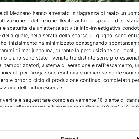
one di Mezzano hanno arrestato in flagranza di reato un uom
oltivazione e detenzione illecita ai fini di spaccio di sostan
 è scaturita da un'attenta attività info-investigativa condot
e della quale, nella serata dello scorso 10 giugno, sono entra
o che, inizialmente ha minimizzato consegnando spontaneam
ammi di marijuana ma, durante la perquisizione dei locali, 
mo piano sono state rivenute tre distinte serre professional
a, temporizzatori, sistema di aerazione e raffrescamento, un
nicanti per l’irrigazione continua e numerose confezioni di
n vero e proprio ciclo di produzione continuo, completato pe
cazione delle infiorescenze.
i rivenire e sequestrare complessivamente 16 piante di canna
o con infiorescenze già mature (alte fino a 140 cm) e 9 in f
rijuana già essiccata, una parte dei quali occultati in un b
 “rifiuti sanitari pericolosi”) e 46 semi di cannabis, custoditi
 preservarne la qualità.