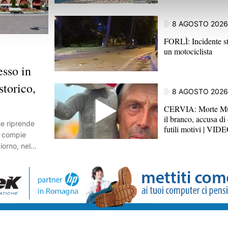
8 AGOSTO 2026
FORLÌ: Incidente st
un motociclista
sso in
storico,
8 AGOSTO 2026
CERVIA: Morte Mus
il branco, accusa di
he riprende
futili motivi | VID
e compie
giorno, nel
 spazio pubblico
amiglie e