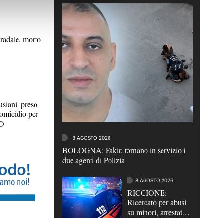
radale, morto
iani, preso
 omicidio per
EO
8 AGOSTO 2026
BOLOGNA: Fakir, tornano in servizio i
due agenti di Polizia
8 AGOSTO 2026
RICCIONE:
Ricercato per abusi
su minori, arrestato