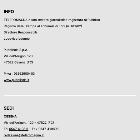
INFO
TELEROMAGNA è una testata giornalistica registrata al Pubblico
Registro della Stampa al Tribunale di Forli (n. 611/82)
Direttore Responsabile
Ludovico Luongo
Pubblisole S.p.A.
Via dell’Arrigoni 120
47522 Cesena (FC)
P.iva : 03362900403
www.pubblisole.it
SEDI
CESENA
Via dell’Arrigoni, 120 - 47522 (FC)
Tel
0547 419811
- Fax 0547 419898
redazione@teleromagna.it