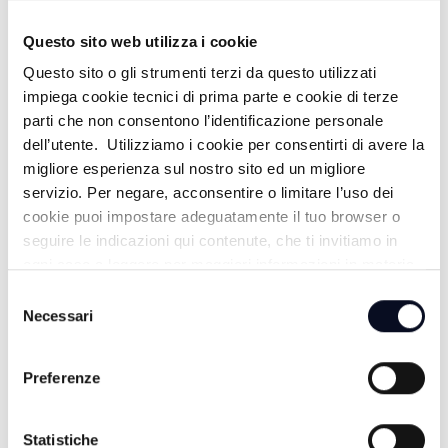
Questo sito web utilizza i cookie
Questo sito o gli strumenti terzi da questo utilizzati
impiega cookie tecnici di prima parte e cookie di terze
ALTRE NOTIZIE
TUTTE LE NOTIZIE
parti che non consentono l’identificazione personale
dell’utente. Utilizziamo i cookie per consentirti di avere la
migliore esperienza sul nostro sito ed un migliore
servizio. Per negare, acconsentire o limitare l’uso dei
cookie puoi impostare adeguatamente il tuo browser o
seguire le indicazioni qui contenute, che ti invitiamo in
ogni caso a leggere per maggiori informazioni in materia
di trattamento dei dati personali.
Selezione
Necessari
del
consenso
Preferenze
7 AGOSTO 2026
BASKET: La Start Romagna Cup porta la Virtus
Statistiche