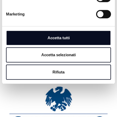
Bologna sul parquet di Rimini
7 AGOSTO 2026
Marketing
RIMINI: Lotta alle dipendenze, Meloni e Macron in
visita insieme a San Patrignano
7 AGOSTO 2026
Accetta tutti
CALCIO: Fiori riapre il capitolo Cesena, "Voglio
dimostrare il mio valore" | VIDEO
Accetta selezionati
Rifiuta