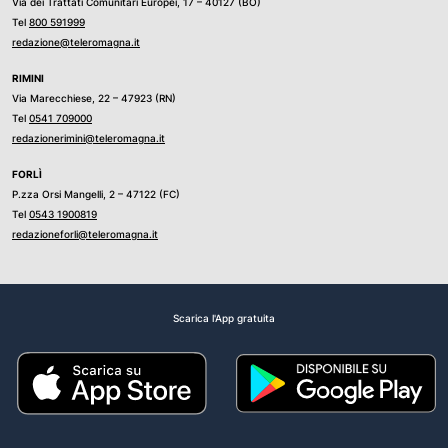
Via dei Trattati Comunitari Europei, 17 – 40127 (BO)
Tel
800 591999
redazione@teleromagna.it
RIMINI
Via Marecchiese, 22 – 47923 (RN)
Tel
0541 709000
redazionerimini@teleromagna.it
FORLÌ
P.zza Orsi Mangelli, 2 – 47122 (FC)
Tel
0543 1900819
redazioneforli@teleromagna.it
Scarica l'App gratuita