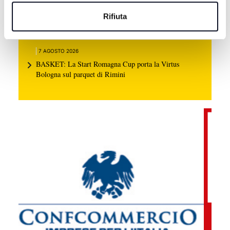
7 AGOSTO 2026
Rifiuta
RIMINI: Addio dei frati dopo 500 anni, “ma la mensa
dei poveri continua” | VIDEO
7 AGOSTO 2026
BASKET: La Start Romagna Cup porta la Virtus
Bologna sul parquet di Rimini