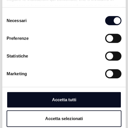
ogni caso a leggere per maggiori informazioni in materia
di trattamento dei dati personali.
Selezione
ALTRE NOTIZIE
TUTTE LE NOTIZIE
Necessari
del
consenso
Preferenze
Statistiche
Marketing
Accetta tutti
7 AGOSTO 2026
RIMINI: Ex Delfinario in stallo da 6 anni, gestori
Accetta selezionati
chiedono proroga concessione | VIDEO