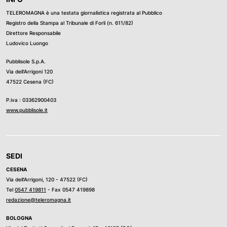
TELEROMAGNA è una testata giornalistica registrata al Pubblico
Registro della Stampa al Tribunale di Forli (n. 611/82)
Direttore Responsabile
Ludovico Luongo
Pubblisole S.p.A.
Via dell’Arrigoni 120
47522 Cesena (FC)
P.iva : 03362900403
www.pubblisole.it
SEDI
CESENA
Via dell’Arrigoni, 120 - 47522 (FC)
Tel
0547 419811
- Fax 0547 419898
redazione@teleromagna.it
BOLOGNA