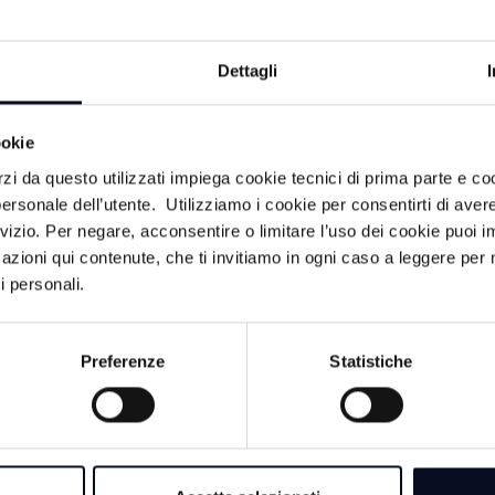
dell'Accademia,
l'intero settor
diverse profess
Dettagli
all'insegna dell
consolidare il 
principale rico
ookie
e tra i più impo
rzi da questo utilizzati impiega cookie tecnici di prima parte e co
ha affermato Sil
ersonale dell’utente. Utilizziamo i cookie per consentirti di aver
rvizio. Per negare, acconsentire o limitare l’uso dei cookie puoi
6
3 AGOSTO 2026
azioni qui contenute, che ti invitiamo in ogni caso a leggere per 
inema, in mostra 'i
FORLI’: Cinema di m
i personali.
e bugie' di Dante
oltre 2mila persone pe
 | VIDEO
rassegna di cinema in
Preferenze
Statistiche