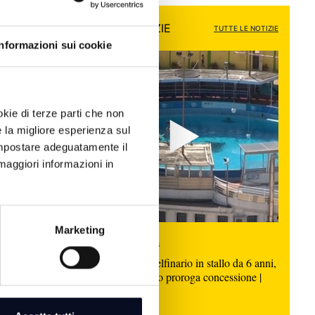
 rafforzando il dialogo con
e cinematografico e le sue
ALTRE NOTIZIE
TUTTE LE NOTIZIE
ionalità. Una stagione
Informazioni sui cookie
a condivisione allo scopo di
ruolo dei David quale
noscimento del cinema italiano
rtanti a livello internazionale"
okie di terze parti che non
via Calandrelli.
e la migliore esperienza sul
 impostare adeguatamente il
maggiori informazioni in
isura,
r la
 centro
Marketing
7 AGOSTO 2026
RIMINI: Ex Delfinario in stallo da 6 anni,
gestori chiedono proroga concessione |
VIDEO