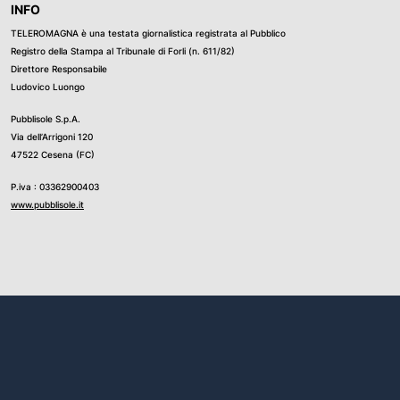
INFO
TELEROMAGNA è una testata giornalistica registrata al Pubblico
Registro della Stampa al Tribunale di Forli (n. 611/82)
Direttore Responsabile
Ludovico Luongo
Pubblisole S.p.A.
Via dell’Arrigoni 120
47522 Cesena (FC)
P.iva : 03362900403
www.pubblisole.it