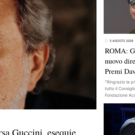
5 AGOSTO 2026
ROMA: Gia
nuovo dire
Premi Dav
"Ringrazio la pr
tutto il Consigl
Fondazione Acc
La loro fiducia
orgoglioso. As
senso di respo
entusiasmo. Il 
 Guccini, esequie
unica e, al tem
merita di esser