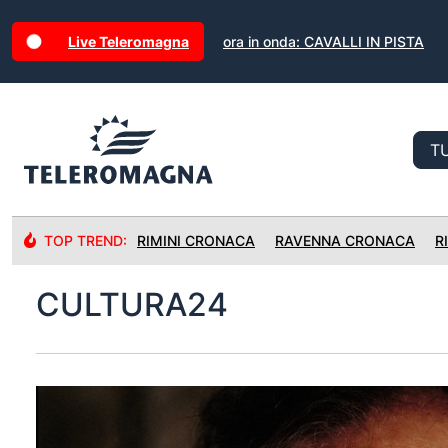
Live Teleromagna
ora in onda: CAVALLI IN PISTA
TOP TREND:
RIMINI CRONACA
RAVENNA CRONACA
R
CULTURA24