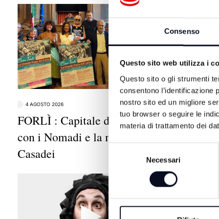
Consenso
Questo sito web utilizza i c
Questo sito o gli strumenti te
consentono l’identificazione p
nostro sito ed un migliore se
4 AGOSTO 2026
4 AGOSTO 202
tuo browser o seguire le indic
FORLÌ : Capitale del Liscio
RIMINI C
materia di trattamento dei dat
con i Nomadi e la musica di
sogni e l
Selezione
Casadei
Ferretti
Necessari
del
consenso