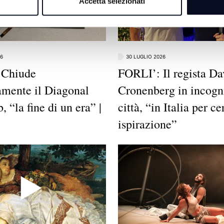
Accetta selezionati
26
30 LUGLIO 2026
 Chiude
FORLI’: Il regista Da
vamente il Diagonal
Cronenberg in incogni
, “la fine di un era” |
città, “in Italia per ce
ispirazione”