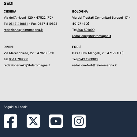
SEDI
CESENA
BOLOGNA
Via dell’Arrigoni, 120 - 47522 (FC)
Via dei Trattati Comunitari Europei, 17 –
Tel
0547 419811
- Fax 0547 419898
40127 (BO)
redazione@teleromagna.it
Tel
800 591999
redazione@teleromagna.it
RIMINI
FORLÌ
Via Marecchiese, 22 – 47923 (RN)
P.zza Orsi Mangelli, 2 – 47122 (FC)
Tel
0541 709000
Tel
0543 1900819
redazionerimini@teleromagna.it
redazioneforli@teleromagna.it
Seguici sui social