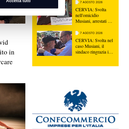
Accetta tutti
7 AGOSTO 2026
CERVIA: Svolta
nell'omicidio
Musiani, arrestati 4
giovani di Forlì
7 AGOSTO 2026
CERVIA: Svolta nel
vid
caso Musiani, il
to in
sindaco ringrazia i
Carabinieri
rcare