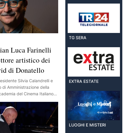
TG SERA
n Luca Farinelli
ttore artistico dei
id di Donatello
esidente Silvia Calandrelli e
EXTRA ESTATE
io di Amministrazione della
ademia del Cinema Italiano.
 mi rende particolarmente
sumo questo incarico con
nsabilità ma anche con
cinema italiano ha una storia
LUOGHI E MISTERI
po stesso, un presente che
e valorizzato. Lo faremo