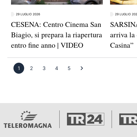
29 LUGLIO 2026
29 LUGLIO 20
CESENA: Centro Cinema San
SARSINA:
Biagio, si prepara la riapertura
arriva l
entro fine anno | VIDEO
Casina”
Pagina 1
Pagina 2
Pagina 3
Pagina 4
Pagina 5
Ultima pagina
1
2
3
4
5