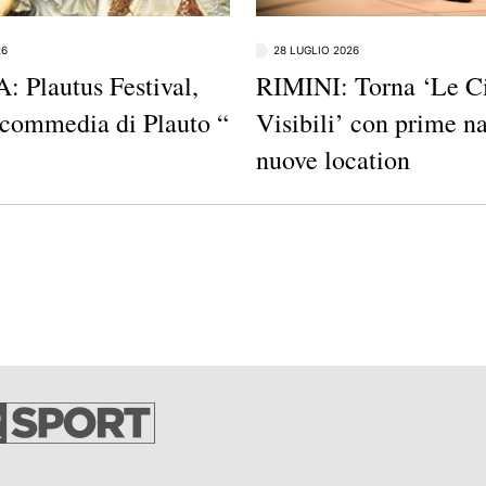
26
28 LUGLIO 2026
 Plautus Festival,
RIMINI: Torna ‘Le Ci
a commedia di Plauto “
Visibili’ con prime na
nuove location