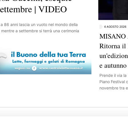
 settembre | VIDEO
dando voce a tu
professionalità
di far emergere 
detto Gian Luca 
4 AGOSTO 2026
, mentre a settembre si terrà una cerimonia
Cineteca di Bol
MISANO 
restauro cinem
Ritorna il
e ideatore del 
"Rivolgo i miei 
un'edizion
lavoro a Gian Lu
competenza e l'
e autunno
cinema rappres
Prende il via l
elemento di cre
Piano Festival 
tutto il nostro 
novembre tra e
appuntamenti i
musicale diffu
Fondazione in 
Rimini, Mondai
storia, a comin
presidente onor
Comitato di Ind
completeranno 
contribuiranno a