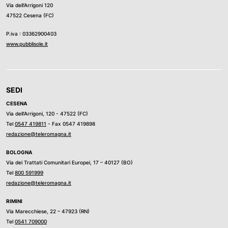
Via dell’Arrigoni 120
47522 Cesena (FC)
P.iva : 03362900403
www.pubblisole.it
SEDI
CESENA
Via dell’Arrigoni, 120 - 47522 (FC)
Tel
0547 419811
- Fax 0547 419898
redazione@teleromagna.it
BOLOGNA
Via dei Trattati Comunitari Europei, 17 – 40127 (BO)
Tel
800 591999
redazione@teleromagna.it
RIMINI
Via Marecchiese, 22 – 47923 (RN)
Tel
0541 709000