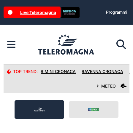
Programmi
Live Teleromagna
TOP TREND:
RIMINI CRONACA
RAVENNA CRONACA
R
METEO