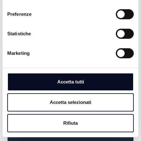
consenso
TG SERA
Preferenze
19:30
RIMINI CALCIO SHOW
Statistiche
Marketing
SERA
20:00
Accetta tutti
CONFARTIGIANATO NEWS
20:30
Accetta selezionati
TG SERA
Rifiuta
21:00