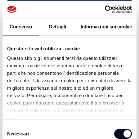
TG GIORNO
14:15
Consenso
Dettagli
Informazioni sui cookie
TG SPORT
17:00
Questo sito web utilizza i cookie
Questo sito o gli strumenti terzi da questo utilizzati
TG GIORNO
impiega cookie tecnici di prima parte e cookie di terze
parti che non consentono l’identificazione personale
17:30
dell’utente. Utilizziamo i cookie per consentirti di avere la
#FOCUS / FACCIA A FACCIA
migliore esperienza sul nostro sito ed un migliore
servizio. Per negare, acconsentire o limitare l’uso dei
18:45
cookie puoi impostare adeguatamente il tuo browser o
seguire le indicazioni qui contenute, che ti invitiamo in
MUSICA... LA NOSTRA VITA
ogni caso a leggere per maggiori informazioni in materia
di trattamento dei dati personali.
Selezione
19:00
Necessari
del