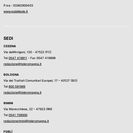
P.iva : 03362900403
www.pubblisole.it
SEDI
CESENA
Via dell’Arrigoni, 120 - 47522 (FC)
Tel
0547 419811
- Fax 0547 419898
redazione@teleromagna.it
BOLOGNA
Via dei Trattati Comunitari Europei, 17 – 40127 (BO)
Tel
800 591999
redazione@teleromagna.it
RIMINI
Via Marecchiese, 22 – 47923 (RN)
Tel
0541 709000
redazionerimini@teleromagna.it
FORLÌ