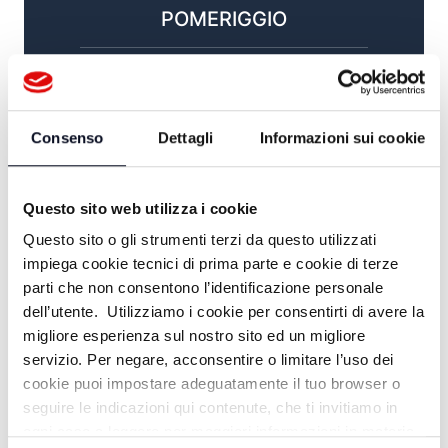
POMERIGGIO
13:00
OROGEL NEWS
Consenso
Dettagli
Informazioni sui cookie
13:30
ROMAGNA MIA
Questo sito web utilizza i cookie
Questo sito o gli strumenti terzi da questo utilizzati
14:15
impiega cookie tecnici di prima parte e cookie di terze
parti che non consentono l’identificazione personale
TG SPORT
dell’utente. Utilizziamo i cookie per consentirti di avere la
migliore esperienza sul nostro sito ed un migliore
17:00
servizio. Per negare, acconsentire o limitare l’uso dei
#FOCUS / FACCIA A FACCIA
cookie puoi impostare adeguatamente il tuo browser o
seguire le indicazioni qui contenute, che ti invitiamo in
19:30
ogni caso a leggere per maggiori informazioni in materia