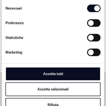
di trattamento dei dati personali.
Selezione
FISCHIO FINALE
Necessari
del
consenso
Preferenze
SERA
21:00
Statistiche
AGRILINEA NEWS
Marketing
Accetta tutti
Accetta selezionati
Rifiuta