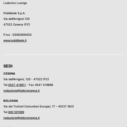
Ludovico Luongo
Pubblisole S.p.A.
Via dell’Arrigoni 120
47522 Cesena (FC)
P.iva : 03362900403
www.pubblisole.it
SEDI
CESENA
Via dell’Arrigoni, 120 - 47522 (FC)
Tel
0547 419811
- Fax 0547 419898
redazione@teleromagna.it
BOLOGNA
Via dei Trattati Comunitari Europei, 17 – 40127 (BO)
Tel
800 591999
redazione@teleromagna.it