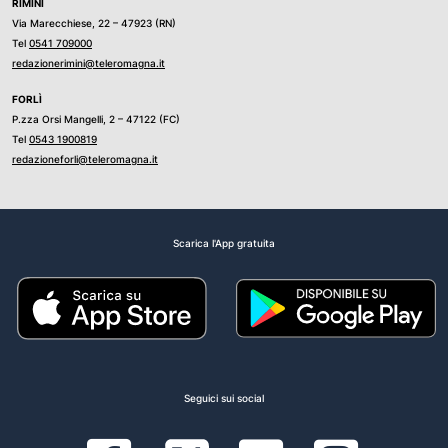
RIMINI
Via Marecchiese, 22 – 47923 (RN)
Tel
0541 709000
redazionerimini@teleromagna.it
FORLÌ
P.zza Orsi Mangelli, 2 – 47122 (FC)
Tel
0543 1900819
redazioneforli@teleromagna.it
Scarica l'App gratuita
Seguici sui social