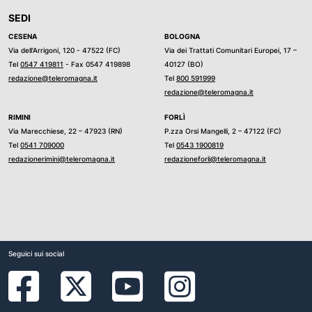
SEDI
CESENA
BOLOGNA
Via dell’Arrigoni, 120 - 47522 (FC)
Via dei Trattati Comunitari Europei, 17 –
Tel
0547 419811
- Fax 0547 419898
40127 (BO)
redazione@teleromagna.it
Tel
800 591999
redazione@teleromagna.it
RIMINI
FORLÌ
Via Marecchiese, 22 – 47923 (RN)
P.zza Orsi Mangelli, 2 – 47122 (FC)
Tel
0541 709000
Tel
0543 1900819
redazionerimini@teleromagna.it
redazioneforli@teleromagna.it
Seguici sui social