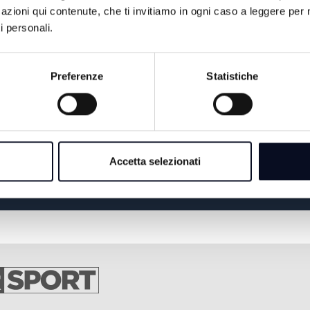
14:00
TG GIORNO / SPORT
azioni qui contenute, che ti invitiamo in ogni caso a leggere per 
i personali.
MUSICA LA NOSTRA
15:00
VITA
Preferenze
Statistiche
#FOCUS / FACCIA A
17:00
FACCIA
18:30
ROMAGNA MIA
Accetta selezionati
19:30
FISCHIO FINALE