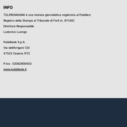
INFO
TELEROMAGNA è una testata giornalistica registrata al Pubblico
Registro della Stampa al Tribunale di Forli (n. 611/82)
Direttore Responsabile
Ludovico Luongo
Pubblisole S.p.A.
Via dell’Arrigoni 120
47522 Cesena (FC)
P.iva : 03362900403
www.pubblisole.it