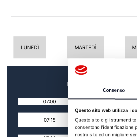
LUNEDÌ
MARTEDÌ
M
MATTINA
Consenso
07:00
TG MATTINA
Questo sito web utilizza i c
IL VANGELO DELLA
07:15
Questo sito o gli strumenti te
GIOIA
consentono l’identificazione p
nostro sito ed un migliore se