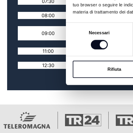
07:30
COR AD COR
tuo browser o seguire le indic
materia di trattamento dei dat
08:00
RASSEGNA STAMPA
Selezione
CON I FRUTTI DELLA
Necessari
09:00
del
TERRA
consenso
11:00
LUOGHI E MISTERI
12:30
AGRISAPORI
Rifiuta