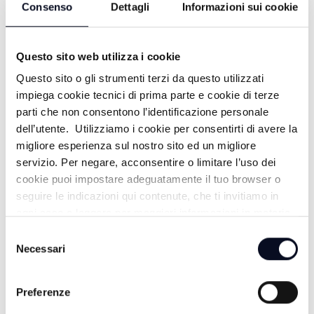
Consenso
Dettagli
Informazioni sui cookie
FILM BUFFALO BILL
17:00
Questo sito web utilizza i cookie
TG GIORNO
Questo sito o gli strumenti terzi da questo utilizzati
impiega cookie tecnici di prima parte e cookie di terze
17:30
parti che non consentono l’identificazione personale
dell’utente. Utilizziamo i cookie per consentirti di avere la
#FOCUS / FACCIA A FACCIA
migliore esperienza sul nostro sito ed un migliore
servizio. Per negare, acconsentire o limitare l’uso dei
19:00
cookie puoi impostare adeguatamente il tuo browser o
seguire le indicazioni qui contenute, che ti invitiamo in
TG SERA
ogni caso a leggere per maggiori informazioni in materia
di trattamento dei dati personali.
19:30
Selezione
Necessari
del
RIMINI CALCIO SHOW
consenso
Preferenze