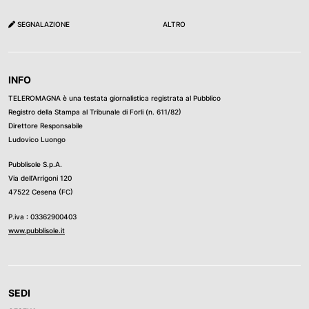
SEGNALAZIONE
ALTRO
INFO
TELEROMAGNA è una testata giornalistica registrata al Pubblico
Registro della Stampa al Tribunale di Forli (n. 611/82)
Direttore Responsabile
Ludovico Luongo
Pubblisole S.p.A.
Via dell’Arrigoni 120
47522 Cesena (FC)
P.iva : 03362900403
www.pubblisole.it
SEDI