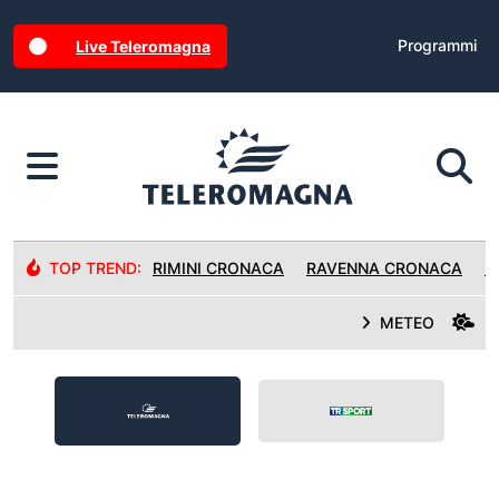
Programmi
Live Teleromagna
TOP TREND:
RIMINI CRONACA
RAVENNA CRONACA
R
METEO