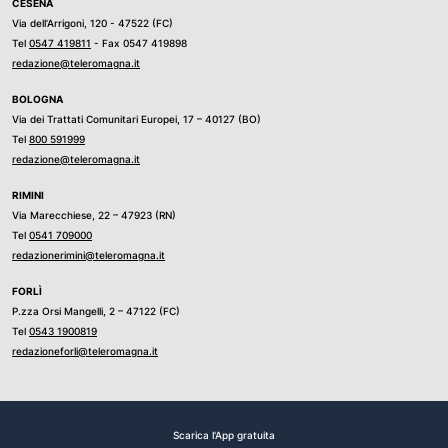
CESENA
Via dell’Arrigoni, 120 - 47522 (FC)
Tel
0547 419811
- Fax 0547 419898
redazione@teleromagna.it
BOLOGNA
Via dei Trattati Comunitari Europei, 17 – 40127 (BO)
Tel
800 591999
redazione@teleromagna.it
RIMINI
Via Marecchiese, 22 – 47923 (RN)
Tel
0541 709000
redazionerimini@teleromagna.it
FORLÌ
P.zza Orsi Mangelli, 2 – 47122 (FC)
Tel
0543 1900819
redazioneforli@teleromagna.it
Scarica l'App gratuita