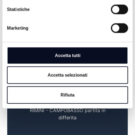
SERA
Statistiche
20:00
Marketing
CONFARTIGIANATO NEWS
20:30
Accetta tutti
TG SERA
21:00
Accetta selezionati
PIANETA BIANCONERO
Rifiuta
22:30
RIMINI - CAMPOBASSO partita in
differita