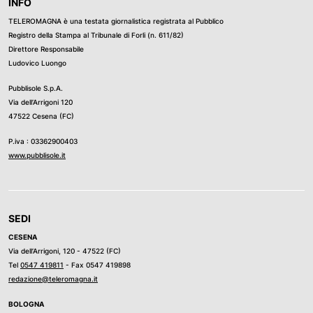
INFO
TELEROMAGNA è una testata giornalistica registrata al Pubblico
Registro della Stampa al Tribunale di Forli (n. 611/82)
Direttore Responsabile
Ludovico Luongo
Pubblisole S.p.A.
Via dell’Arrigoni 120
47522 Cesena (FC)
P.iva : 03362900403
www.pubblisole.it
SEDI
CESENA
Via dell’Arrigoni, 120 - 47522 (FC)
Tel
0547 419811
- Fax 0547 419898
redazione@teleromagna.it
BOLOGNA