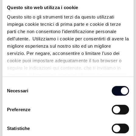
MUSICA LA NOSTRA VITA
Questo sito web utilizza i cookie
Questo sito o gli strumenti terzi da questo utilizzati
17:00
impiega cookie tecnici di prima parte e cookie di terze
parti che non consentono l’identificazione personale
TG GIORNO
dell’utente. Utilizziamo i cookie per consentirti di avere la
migliore esperienza sul nostro sito ed un migliore
18:15
servizio. Per negare, acconsentire o limitare l’uso dei
IL VANGELO DELLA GIOIA
cookie puoi impostare adeguatamente il tuo browser o
seguire le indicazioni qui contenute, che ti invitiamo in
19:00
ogni caso a leggere per maggiori informazioni in materia
di trattamento dei dati personali.
Selezione
TG SERA
Necessari
del
consenso
19:30
Preferenze
PERIFERIE DEL MONDO
Statistiche