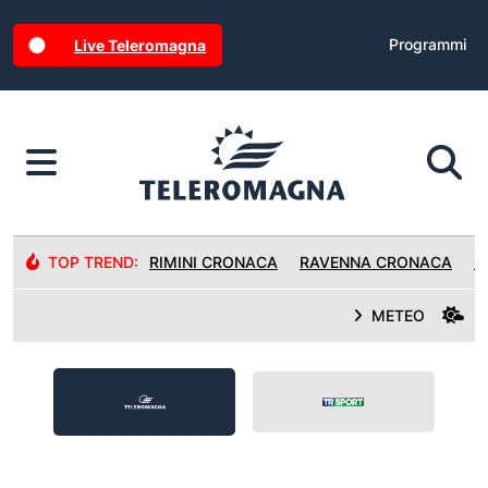
Programmi
Live Teleromagna
TOP TREND:
RIMINI CRONACA
RAVENNA CRONACA
R
METEO