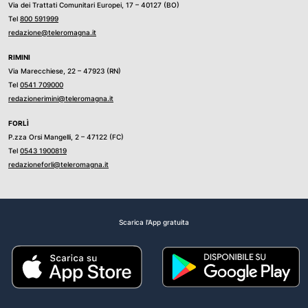
Via dei Trattati Comunitari Europei, 17 – 40127 (BO)
Tel
800 591999
redazione@teleromagna.it
RIMINI
Via Marecchiese, 22 – 47923 (RN)
Tel
0541 709000
redazionerimini@teleromagna.it
FORLÌ
P.zza Orsi Mangelli, 2 – 47122 (FC)
Tel
0543 1900819
redazioneforli@teleromagna.it
Scarica l'App gratuita