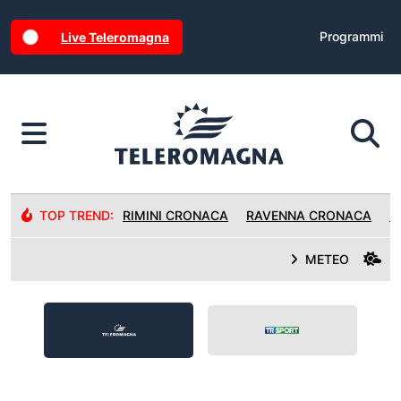
Programmi
Live Teleromagna
TOP TREND:
RIMINI CRONACA
RAVENNA CRONACA
R
METEO