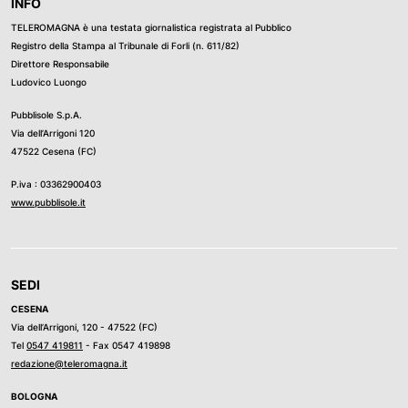
INFO
TELEROMAGNA è una testata giornalistica registrata al Pubblico
Registro della Stampa al Tribunale di Forli (n. 611/82)
Direttore Responsabile
Ludovico Luongo
Pubblisole S.p.A.
Via dell’Arrigoni 120
47522 Cesena (FC)
P.iva : 03362900403
www.pubblisole.it
SEDI
CESENA
Via dell’Arrigoni, 120 - 47522 (FC)
Tel
0547 419811
- Fax 0547 419898
redazione@teleromagna.it
BOLOGNA