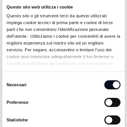
MUSICA MUSICA
Questo sito web utilizza i cookie
Questo sito o gli strumenti terzi da questo utilizzati
17:00
impiega cookie tecnici di prima parte e cookie di terze
parti che non consentono l’identificazione personale
TG GIORNO
dell’utente. Utilizziamo i cookie per consentirti di avere la
migliore esperienza sul nostro sito ed un migliore
18:00
servizio. Per negare, acconsentire o limitare l’uso dei
DENTRO LA NOTIZIA
cookie puoi impostare adeguatamente il tuo browser o
seguire le indicazioni qui contenute, che ti invitiamo in
19:00
ogni caso a leggere per maggiori informazioni in materia
di trattamento dei dati personali.
Selezione
TG SERA
Necessari
del
consenso
Preferenze
SERA
20:00
Statistiche