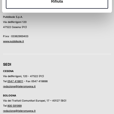
Rifiuta
Direttore Responsabile
Ludovico Luongo
Pubblisole S.p.A.
Via dell’Arrigoni 120
47522 Cesena (FC)
P.iva : 03362900403
www.pubblisole.it
SEDI
CESENA
Via dell’Arrigoni, 120 - 47522 (FC)
Tel
0547 419811
- Fax 0547 419898
redazione@teleromagna.it
BOLOGNA
Via dei Trattati Comunitari Europei, 17 – 40127 (BO)
Tel
800 591999
redazione@teleromagna.it