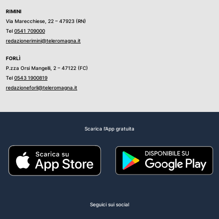
RIMINI
Via Marecchiese, 22 – 47923 (RN)
Tel
0541 709000
redazionerimini@teleromagna.it
FORLÌ
P.zza Orsi Mangelli, 2 – 47122 (FC)
Tel
0543 1900819
redazioneforli@teleromagna.it
Scarica l'App gratuita
Seguici sui social