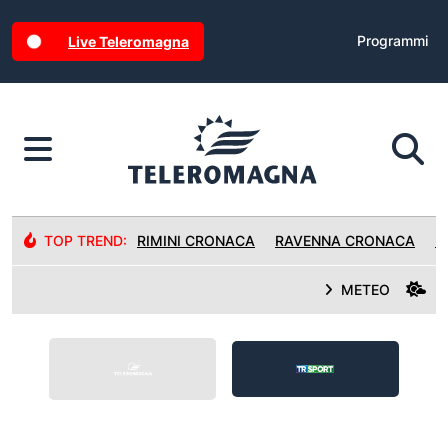
Programmi
Live Teleromagna
TOP TREND:
RIMINI CRONACA
RAVENNA CRONACA
R
METEO