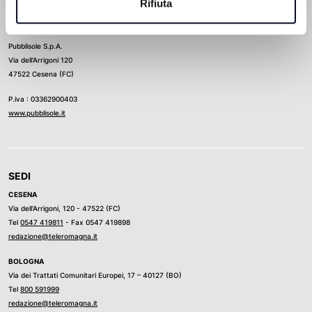
Rifiuta
Direttore Responsabile
Ludovico Luongo
Pubblisole S.p.A.
Via dell’Arrigoni 120
47522 Cesena (FC)
P.iva : 03362900403
www.pubblisole.it
SEDI
CESENA
Via dell’Arrigoni, 120 - 47522 (FC)
Tel
0547 419811
- Fax 0547 419898
redazione@teleromagna.it
BOLOGNA
Via dei Trattati Comunitari Europei, 17 – 40127 (BO)
Tel
800 591999
redazione@teleromagna.it