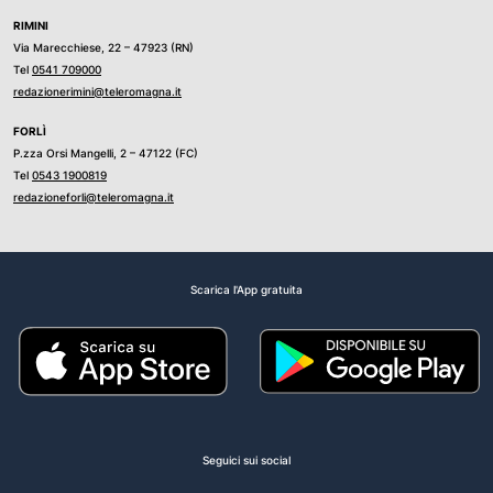
RIMINI
Via Marecchiese, 22 – 47923 (RN)
Tel
0541 709000
redazionerimini@teleromagna.it
FORLÌ
P.zza Orsi Mangelli, 2 – 47122 (FC)
Tel
0543 1900819
redazioneforli@teleromagna.it
Scarica l'App gratuita
Seguici sui social