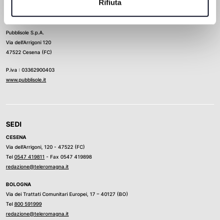
Rifiuta
Direttore Responsabile
Ludovico Luongo
Pubblisole S.p.A.
Via dell’Arrigoni 120
47522 Cesena (FC)
P.iva : 03362900403
www.pubblisole.it
SEDI
CESENA
Via dell’Arrigoni, 120 - 47522 (FC)
Tel
0547 419811
- Fax 0547 419898
redazione@teleromagna.it
BOLOGNA
Via dei Trattati Comunitari Europei, 17 – 40127 (BO)
Tel
800 591999
redazione@teleromagna.it