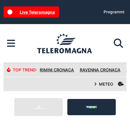
Programmi
Live Teleromagna
TOP TREND:
RIMINI CRONACA
RAVENNA CRONACA
R
METEO