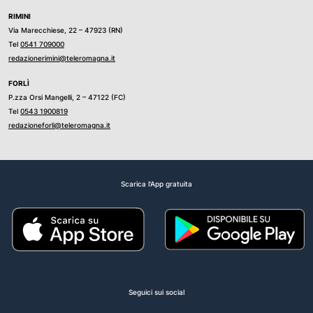
RIMINI
Via Marecchiese, 22 – 47923 (RN)
Tel
0541 709000
redazionerimini@teleromagna.it
FORLÌ
P.zza Orsi Mangelli, 2 – 47122 (FC)
Tel
0543 1900819
redazioneforli@teleromagna.it
Scarica l'App gratuita
Seguici sui social