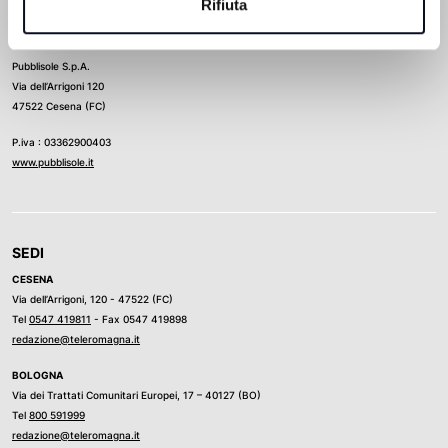
Rifiuta
Direttore Responsabile
Ludovico Luongo
Pubblisole S.p.A.
Via dell’Arrigoni 120
47522 Cesena (FC)
P.iva : 03362900403
www.pubblisole.it
SEDI
CESENA
Via dell’Arrigoni, 120 - 47522 (FC)
Tel
0547 419811
- Fax 0547 419898
redazione@teleromagna.it
BOLOGNA
Via dei Trattati Comunitari Europei, 17 – 40127 (BO)
Tel
800 591999
redazione@teleromagna.it