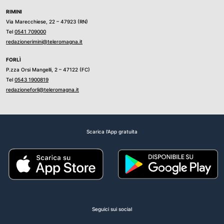
RIMINI
Via Marecchiese, 22 – 47923 (RN)
Tel
0541 709000
redazionerimini@teleromagna.it
FORLÌ
P.zza Orsi Mangelli, 2 – 47122 (FC)
Tel
0543 1900819
redazioneforli@teleromagna.it
Scarica l'App gratuita
Seguici sui social