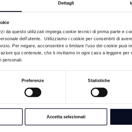
Dettagli
ookie
rzi da questo utilizzati impiega cookie tecnici di prima parte e co
CA
ersonale dell’utente. Utilizziamo i cookie per consentirti di aver
rvizio. Per negare, acconsentire o limitare l’uso dei cookie puoi
azioni qui contenute, che ti invitiamo in ogni caso a leggere per 
2 AGOSTO 2026
i personali.
CERVIA: 2 Agosto, 
“memoria non sia in
violenza” | VIDEO
Preferenze
Statistiche
30 LUGLIO 202
RIMINI: Vasco Ross
onorario, ma la dec
il Consiglio comun
Accetta selezionati
 e Macron