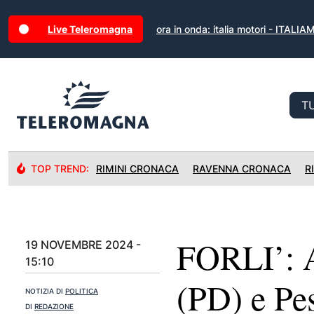
Live Teleromagna
ora in onda: italia motori - ITALI
TOP TREND:
RIMINI CRONACA
RAVENNA CRONACA
R
FORLI’: A
19 NOVEMBRE 2024 -
15:10
(PD) e Pest
NOTIZIA DI
POLITICA
DI
REDAZIONE