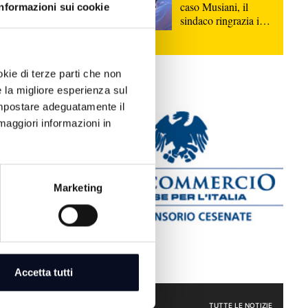
caso Musiani, il
Informazioni sui cookie
sindaco ringrazia i
Carabinieri
okie di terze parti che non
e la migliore esperienza sul
 impostare adeguatamente il
maggiori informazioni in
Salvini,
quinata da
Marketing
6
i cittadino
isione spacca
ale | VIDEO
Accetta tutti
POLITICA
TUTTE LE NOTIZIE