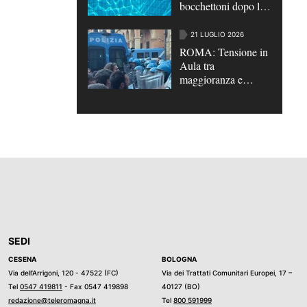
bocchettoni dopo le
tragedie | VIDEO
21 LUGLIO 2026
ROMA: Tensione in
Aula tra
maggioranza e
opposizioni su
scontri di Bologna e
su caso Roggero
SEDI
CESENA
BOLOGNA
Via dell’Arrigoni, 120 - 47522 (FC)
Via dei Trattati Comunitari Europei, 17 –
Tel
0547 419811
- Fax 0547 419898
40127 (BO)
redazione@teleromagna.it
Tel
800 591999