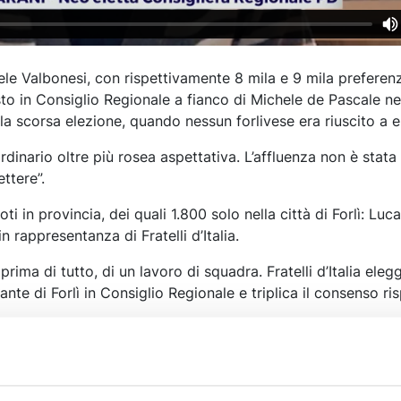
ele Valbonesi, con rispettivamente 8 mila e 9 mila preferenz
o in Consiglio Regionale a fianco di Michele de Pascale nell
lla scorsa elezione, quando nessun forlivese era riuscito a e
ordinario oltre più rosea aspettativa. L’affluenza non è stata
ttere”.
ti in provincia, dei quali 1.800 solo nella città di Forlì: Luca
n rappresentanza di Fratelli d’Italia.
 prima di tutto, di un lavoro di squadra. Fratelli d’Italia eleg
nte di Forlì in Consiglio Regionale e triplica il consenso ris