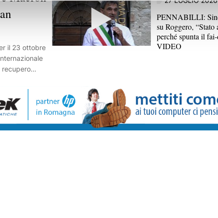
27 LUGLIO 2026
San
PENNABILLI: Sind
su Roggero, “Stato 
perché spunta il fai-
VIDEO
r il 23 ottobre
internazionale
l recupero