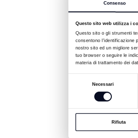
Consenso
Questo sito web utilizza i c
Questo sito o gli strumenti te
ALTRE NOTIZIE DI POLITI
consentono l’identificazione p
nostro sito ed un migliore se
tuo browser o seguire le indic
materia di trattamento dei dat
Selezione
Necessari
del
consenso
7 AGOSTO 2026
Rifiuta
RIMINI: Lotta alle
dipendenze, Meloni