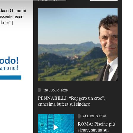
aco Giannini
assente, ecco
da-te” |
26 LUGLIO 2026
PENNABILLI: “Roggero un eroe”,
ennesima bufera sul sindaco
24 LUGLIO 2026
ROMA: Piscine più
sicure, stretta sui