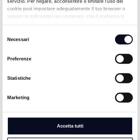
servizio. Per negare, acconsentire o limitare l’uso dei
cookie puoi impostare adeguatamente il tuo browser o
seguire le indicazioni qui contenute, che ti invitiamo in
ogni caso a leggere per maggiori informazioni in materia
di trattamento dei dati personali.
Selezione
Necessari
del
ALTRE NOTIZIE
consenso
TUTTE LE NOTIZIE
Preferenze
Statistiche
Marketing
Accetta tutti