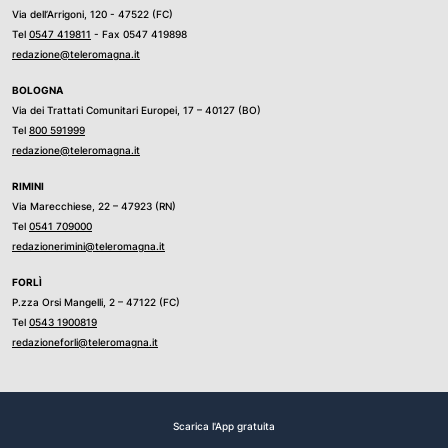
Via dell’Arrigoni, 120 - 47522 (FC)
Tel
0547 419811
- Fax 0547 419898
redazione@teleromagna.it
BOLOGNA
Via dei Trattati Comunitari Europei, 17 – 40127 (BO)
Tel
800 591999
redazione@teleromagna.it
RIMINI
Via Marecchiese, 22 – 47923 (RN)
Tel
0541 709000
redazionerimini@teleromagna.it
FORLÌ
P.zza Orsi Mangelli, 2 – 47122 (FC)
Tel
0543 1900819
redazioneforli@teleromagna.it
Scarica l'App gratuita