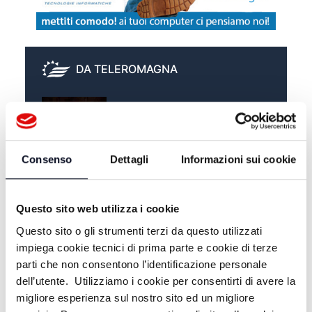
DA TELEROMAGNA
LO GIURO SULLA TV -
04/04/2026
LO GIURO SULLA TV -
Consenso
Dettagli
Informazioni sui cookie
28/03/2026
LO GIURO SULLA TV -
Questo sito web utilizza i cookie
21/03/2026
Questo sito o gli strumenti terzi da questo utilizzati
impiega cookie tecnici di prima parte e cookie di terze
parti che non consentono l’identificazione personale
dell’utente. Utilizziamo i cookie per consentirti di avere la
migliore esperienza sul nostro sito ed un migliore