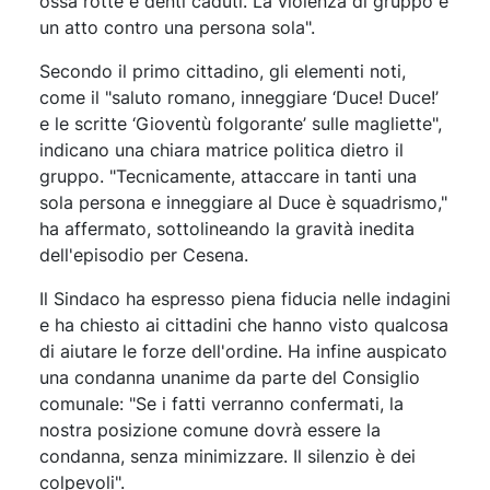
ossa rotte e denti caduti. La violenza di gruppo è
un atto contro una persona sola".
Secondo il primo cittadino, gli elementi noti,
come il "saluto romano, inneggiare ‘Duce! Duce!’
e le scritte ‘Gioventù folgorante’ sulle magliette",
indicano una chiara matrice politica dietro il
gruppo. "Tecnicamente, attaccare in tanti una
sola persona e inneggiare al Duce è squadrismo,"
ha affermato, sottolineando la gravità inedita
dell'episodio per Cesena.
Il Sindaco ha espresso piena fiducia nelle indagini
e ha chiesto ai cittadini che hanno visto qualcosa
di aiutare le forze dell'ordine. Ha infine auspicato
una condanna unanime da parte del Consiglio
comunale: "Se i fatti verranno confermati, la
nostra posizione comune dovrà essere la
condanna, senza minimizzare. Il silenzio è dei
colpevoli".