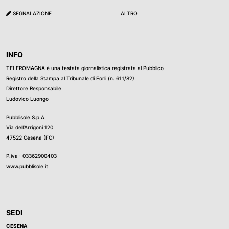
SEGNALAZIONE
ALTRO
INFO
TELEROMAGNA è una testata giornalistica registrata al Pubblico
Registro della Stampa al Tribunale di Forli (n. 611/82)
Direttore Responsabile
Ludovico Luongo
Pubblisole S.p.A.
Via dell’Arrigoni 120
47522 Cesena (FC)
P.iva : 03362900403
www.pubblisole.it
SEDI
CESENA