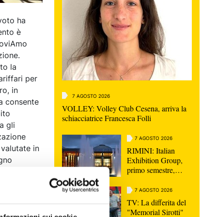
 voto ha
ento è
nnoviAmo
zione.
to la
riffari per
o, in
7 AGOSTO 2026
ta consente
VOLLEY: Volley Club Cesena, arriva la
ito
schiacciatrice Francesca Folli
a gli
zzazione
7 AGOSTO 2026
valutate in
RIMINI: Italian
egno
Exhibition Group,
primo semestre,
aggiosa. Dal
ricavi in aumento del
le
9%
7 AGOSTO 2026
 rispetto al
TV: La differita del
di lungo
"Memorial Sirotti"