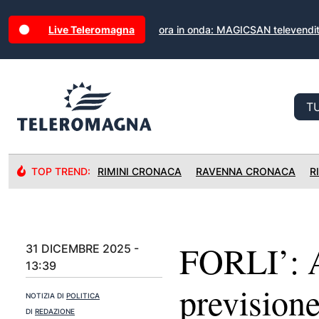
Live Teleromagna
ora in onda: MAGICSAN televendi
TOP TREND:
RIMINI CRONACA
RAVENNA CRONACA
R
FORLI’: A
31 DICEMBRE 2025 -
13:39
previsione
NOTIZIA DI
POLITICA
DI
REDAZIONE