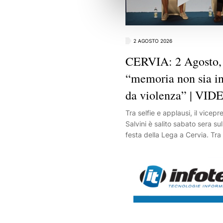
2 AGOSTO 2026
CERVIA: 2 Agosto, 
“memoria non sia i
da violenza” | VID
Tra selfie e applausi, il vicep
Salvini è salito sabato sera su
festa della Lega a Cervia. Tra i
l’anniversario della strage del
memoria non sia inquinata dall
sua esortazione.