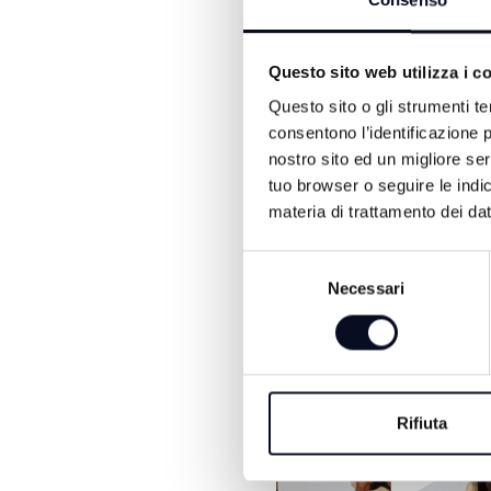
periodo. La maggioranza d
Consenso
ma il confronto politico re
Questo sito web utilizza i c
Questo sito o gli strumenti te
consentono l’identificazione p
nostro sito ed un migliore se
tuo browser o seguire le indic
materia di trattamento dei dat
Selezione
Necessari
del
consenso
ALTRE NOTIZIE DI POLITI
Rifiuta