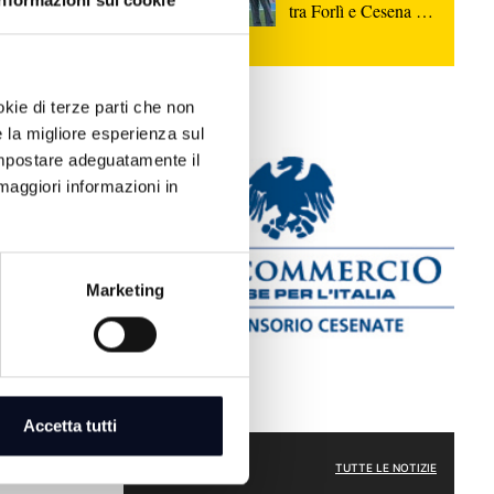
enibilità,
Informazioni sui cookie
tra Forlì e Cesena in
chiuso.
onda su
Teleromagna, lunedì
alle ore 15
okie di terze parti che non
e la migliore esperienza sul
 impostare adeguatamente il
maggiori informazioni in
Marketing
6
i cittadino
Accetta tutti
isione spacca
ale | VIDEO
POLITICA
TUTTE LE NOTIZIE