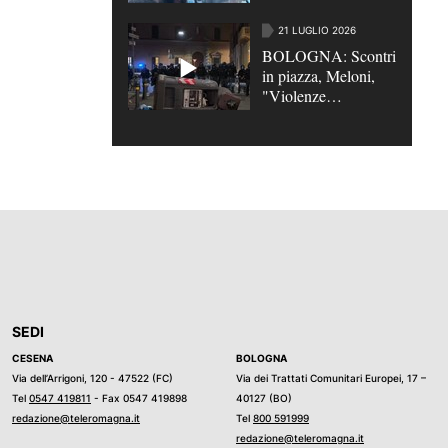
opposizioni su
scontri di Bologna e
21 LUGLIO 2026
su caso Roggero
BOLOGNA: Scontri
in piazza, Meloni,
"Violenze
inaccettabili contro le
Forze dell'odine" |
VIDEO
SEDI
CESENA
BOLOGNA
Via dell’Arrigoni, 120 - 47522 (FC)
Via dei Trattati Comunitari Europei, 17 –
Tel
0547 419811
- Fax 0547 419898
40127 (BO)
redazione@teleromagna.it
Tel
800 591999
redazione@teleromagna.it