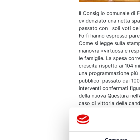
Il Consiglio comunale di F
evidenziato una netta spac
passato con i soli voti d
Forlì hanno espresso parer
Come si legge sulla stampa
manovra «virtuosa e respo
le famiglie. La spesa corr
crescita rispetto ai 104 
una programmazione più so
pubblico, passato dai 100 
interventi confermati figu
della nuova Questura nell’
caso di vittoria della can
opposto le valutazioni de
Pd arrivano critiche sui ta
ambizioni della città: per 
2025, mentre Elena Colang