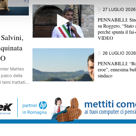
27 LUGLIO 2026
PENNABILLI: Sind
su Roggero, “Stato 
perché spunta il fai-
Salvini,
VIDEO
nquinata
26 LUGLIO 2026
EO
PENNABILLI: “Ro
eroe”, ennesima buf
remier Matteo
sindaco
l palco della
 temi trattati,
 2 agosto: “La
a violenza”, al