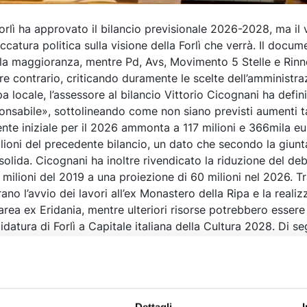
orlì ha approvato il bilancio previsionale 2026-2028, ma il
catura politica sulla visione della Forlì che verrà. Il docum
ella maggioranza, mentre Pd, Avs, Movimento 5 Stelle e Ri
e contrario, criticando duramente le scelte dell’amministra
 locale, l’assessore al bilancio Vittorio Cicognani ha defini
nsabile», sottolineando come non siano previsti aumenti ta
ente iniziale per il 2026 ammonta a 117 milioni e 366mila eur
milioni del precedente bilancio, un dato che secondo la giun
lida. Cicognani ha inoltre rivendicato la riduzione del deb
milioni del 2019 a una proiezione di 60 milioni nel 2026. Tr
rano l’avvio dei lavori all’ex Monastero della Ripa e la reali
area ex Eridania, mentre ulteriori risorse potrebbero essere 
didatura di Forlì a Capitale italiana della Cultura 2028. Di s
ll’opposizione, che parla di una manovra fragile e poco cor
gli alla cultura e sugli investimenti, giudicati incoerenti con 
Graziano Rinaldini gli indici economici sono tutti in negativo
elo di RinnoviAmo Forlì evidenzia l’assenza di una visione 