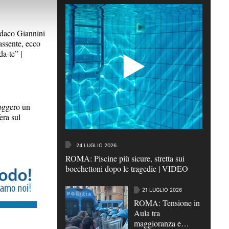
aco Giannini
assente, ecco
da-te” |
ggero un
era sul
24 LUGLIO 2026
ROMA: Piscine più sicure, stretta sui
bocchettoni dopo le tragedie | VIDEO
21 LUGLIO 2026
ROMA: Tensione in
Aula tra
maggioranza e