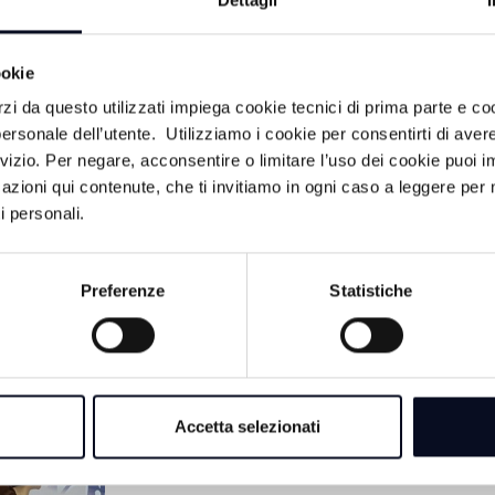
ifende le proprie scelte in nome della prudenza e della sost
Dettagli
sta acceso e il dibattito sul futuro della città tutt’altro che 
ookie
rzi da questo utilizzati impiega cookie tecnici di prima parte e co
ersonale dell’utente. Utilizziamo i cookie per consentirti di aver
rvizio. Per negare, acconsentire o limitare l’uso dei cookie puoi
azioni qui contenute, che ti invitiamo in ogni caso a leggere per 
i personali.
Preferenze
Statistiche
CA
30 LUGLIO 202
RIMINI: Vasco Ross
Accetta selezionati
onorario, ma la dec
il Consiglio comun