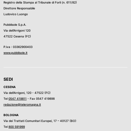
Registro della Stampa al Tribunale di Forli (n. 611/82)
Direttore Responsabile
Ludovico Luongo
Pubblisole S.p.A.
Via dell’Arrigoni 120
47522 Cesena (FC)
P.iva : 03362900403
www.pubblisole.it
SEDI
CESENA
Via dell’Arrigoni, 120 - 47522 (FC)
Tel
0547 419811
- Fax 0547 419898
redazione@teleromagna.it
BOLOGNA
Via dei Trattati Comunitari Europei, 17 – 40127 (BO)
Tel
800 591999