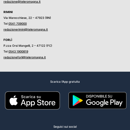
redazione@teleromagna.it
RIMINI
Via Marecchiese, 22 – 47923 (RN)
Tel
0541 709000
redazionerimini@teleromagna.it
FORLÌ
P.zza Orsi Mangelli, 2 – 47122 (FC)
Tel
0543 1900819
redazioneforli@teleromagna.it
Scarica l'App gratuita
Seguici sui social