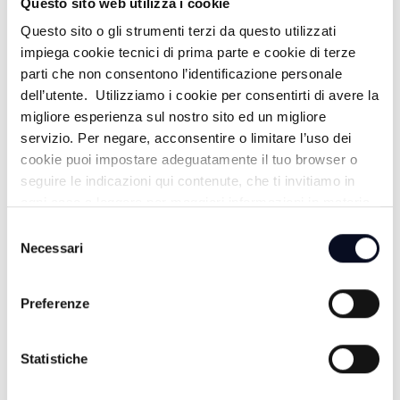
Questo sito web utilizza i cookie
ALTRE NOTIZIE
TUTTE LE NOTIZIE
Questo sito o gli strumenti terzi da questo utilizzati
impiega cookie tecnici di prima parte e cookie di terze
parti che non consentono l’identificazione personale
dell’utente. Utilizziamo i cookie per consentirti di avere la
migliore esperienza sul nostro sito ed un migliore
servizio. Per negare, acconsentire o limitare l’uso dei
cookie puoi impostare adeguatamente il tuo browser o
seguire le indicazioni qui contenute, che ti invitiamo in
ogni caso a leggere per maggiori informazioni in materia
di trattamento dei dati personali.
Selezione
Necessari
del
consenso
7 AGOSTO 2026
Preferenze
VOLLEY: Volley Club Cesena, arriva la
schiacciatrice Francesca Folli
Statistiche
7 AGOSTO 2026
RIMINI: Italian Exhibition Group, primo semestre,