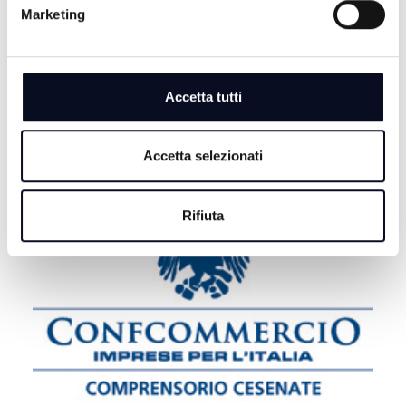
ricavi in aumento del 9%
Marketing
7 AGOSTO 2026
TV: La differita del "Memorial Sirotti" tra Forlì e
Cesena in onda su Teleromagna, lunedì alle ore 15
Accetta tutti
Accetta selezionati
Rifiuta