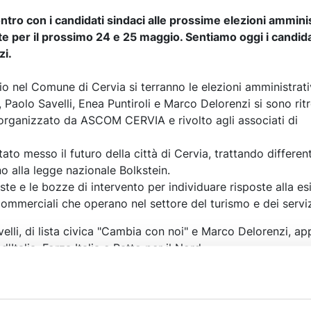
ontro con i candidati sindaci alle prossime elezioni ammini
e per il prossimo 24 e 25 maggio. Sentiamo oggi i candida
zi.
o nel Comune di Cervia si terranno le elezioni amministrativ
 Paolo Savelli, Enea Puntiroli e Marco Delorenzi si sono ritr
organizzato da ASCOM CERVIA e rivolto agli associati di
tato messo il futuro della città di Cervia, trattando different
o alla legge nazionale Bolkstein.
te e le bozze di intervento per individuare risposte alla es
commerciali che operano nel settore del turismo e dei serviz
elli, di lista civica "Cambia con noi" e Marco Delorenzi, a
 d'Italia, Forza Italia e Patto per il Nord.