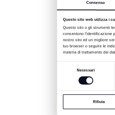
Consenso
Questo sito web utilizza i c
Questo sito o gli strumenti te
consentono l’identificazione p
nostro sito ed un migliore se
tuo browser o seguire le indic
ALTRE NOTIZIE DI POLITI
materia di trattamento dei dat
Selezione
Necessari
del
consenso
Rifiuta
7 AGOSTO 2026