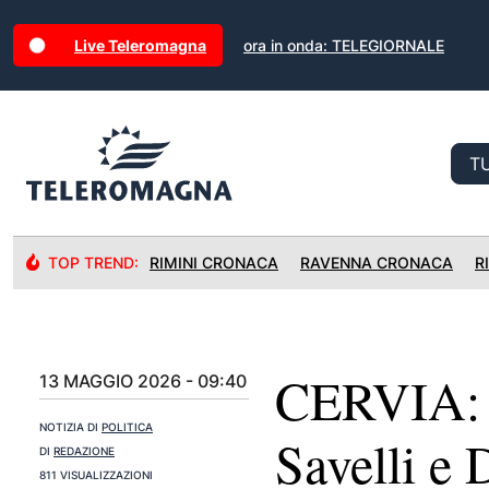
Live Teleromagna
ora in onda: TELEGIORNALE
TOP TREND:
RIMINI CRONACA
RAVENNA CRONACA
R
CERVIA: A
13 MAGGIO 2026 - 09:40
NOTIZIA DI
POLITICA
Savelli e
DI
REDAZIONE
811 VISUALIZZAZIONI