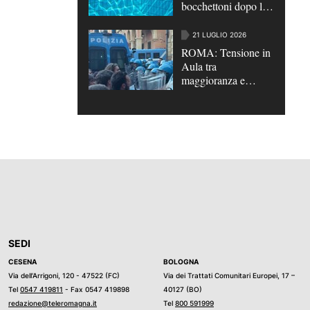
bocchettoni dopo le
tragedie | VIDEO
21 LUGLIO 2026
ROMA: Tensione in
Aula tra
maggioranza e
opposizioni su
scontri di Bologna e
su caso Roggero
SEDI
CESENA
BOLOGNA
Via dell’Arrigoni, 120 - 47522 (FC)
Via dei Trattati Comunitari Europei, 17 –
Tel
0547 419811
- Fax 0547 419898
40127 (BO)
redazione@teleromagna.it
Tel
800 591999