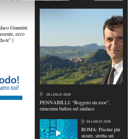
aco Giannini
assente, ecco
da-te” |
26 LUGLIO 2026
PENNABILLI: “Roggero un eroe”,
ennesima bufera sul sindaco
24 LUGLIO 2026
ROMA: Piscine più
sicure, stretta sui