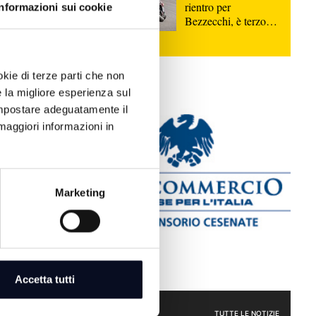
rientro per
Informazioni sui cookie
Bezzecchi, è terzo
nella Sprint di
Silverstone
okie di terze parti che non
e la migliore esperienza sul
 impostare adeguatamente il
maggiori informazioni in
Salvini,
Marketing
quinata da
6
Accetta tutti
i cittadino
isione spacca
ale | VIDEO
POLITICA
TUTTE LE NOTIZIE