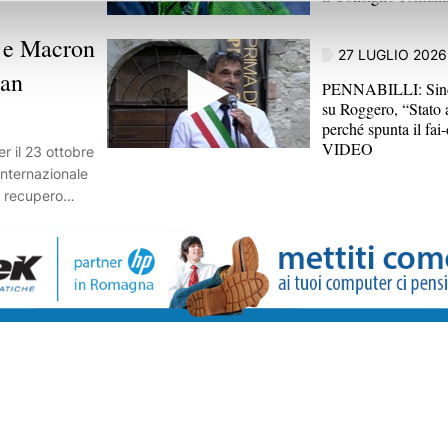
 e Macron
27 LUGLIO 2026
San
PENNABILLI: Sind
su Roggero, “Stato 
perché spunta il fai-
VIDEO
r il 23 ottobre
internazionale
l recupero