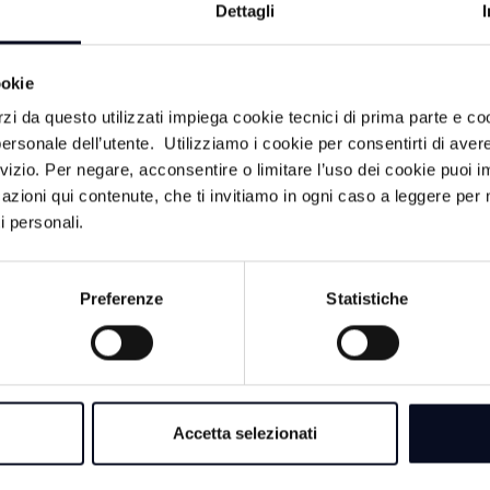
Dettagli
ookie
rzi da questo utilizzati impiega cookie tecnici di prima parte e co
ersonale dell’utente. Utilizziamo i cookie per consentirti di aver
rvizio. Per negare, acconsentire o limitare l’uso dei cookie puoi
azioni qui contenute, che ti invitiamo in ogni caso a leggere per 
CA
i personali.
2 AGOSTO 2026
CERVIA: 2 Agosto, 
Preferenze
Statistiche
“memoria non sia in
violenza” | VIDEO
30 LUGLIO 202
Accetta selezionati
RIMINI: Vasco Ross
onorario, ma la dec
il Consiglio comun