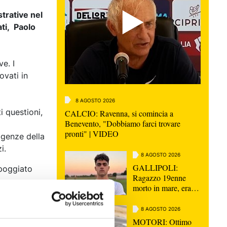
strative nel
ti, Paolo
e. I
ovati in
8 AGOSTO 2026
i questioni,
CALCIO: Ravenna, si comincia a
Benevento, "Dobbiamo farci trovare
pronti" | VIDEO
igenze della
i.
8 AGOSTO 2026
GALLIPOLI:
ppoggiato
Ragazzo 19enne
morto in mare, era
nipote consigliera E-
R Elena Ugolini
8 AGOSTO 2026
MOTORI: Ottimo