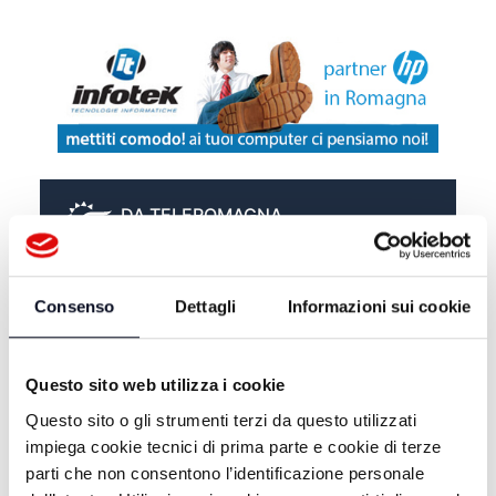
DA TELEROMAGNA
FACCIA A FACCIA UIL EMILIA-
ROMAGNA, PRIORITA' E SFIDE -
Consenso
Dettagli
Informazioni sui cookie
13/07/2026
FACCIA A FACCIA CHIARA COME
IL BUIO - 10/07/2026
Questo sito web utilizza i cookie
Questo sito o gli strumenti terzi da questo utilizzati
FACCIA A FACCIA PARLA
impiega cookie tecnici di prima parte e cookie di terze
ROBERTA FRISONI - 08/07/2026
parti che non consentono l’identificazione personale