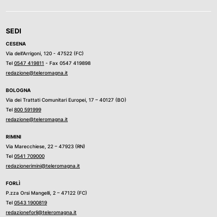
SEDI
CESENA
Via dell’Arrigoni, 120 - 47522 (FC)
Tel
0547 419811
- Fax 0547 419898
redazione@teleromagna.it
BOLOGNA
Via dei Trattati Comunitari Europei, 17 – 40127 (BO)
Tel
800 591999
redazione@teleromagna.it
RIMINI
Via Marecchiese, 22 – 47923 (RN)
Tel
0541 709000
redazionerimini@teleromagna.it
FORLÌ
P.zza Orsi Mangelli, 2 – 47122 (FC)
Tel
0543 1900819
redazioneforli@teleromagna.it