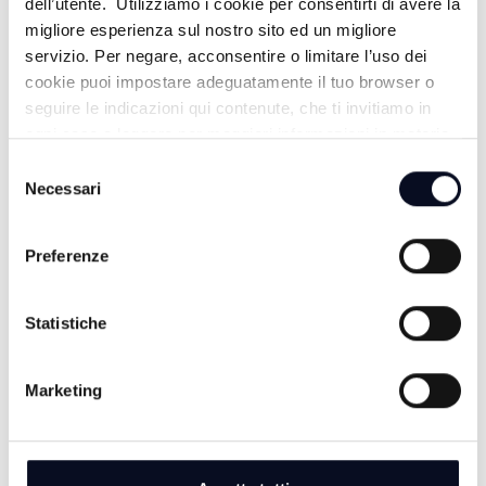
dell’utente. Utilizziamo i cookie per consentirti di avere la
migliore esperienza sul nostro sito ed un migliore
servizio. Per negare, acconsentire o limitare l’uso dei
cookie puoi impostare adeguatamente il tuo browser o
seguire le indicazioni qui contenute, che ti invitiamo in
ogni caso a leggere per maggiori informazioni in materia
di trattamento dei dati personali.
Selezione
Necessari
del
consenso
Preferenze
ALTRE NOTIZIE
TUTTE LE NOTIZIE
Statistiche
Marketing