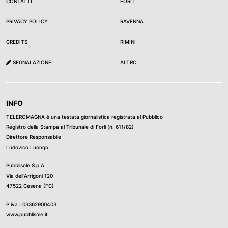
CONTATTI
FORLÌ
PRIVACY POLICY
RAVENNA
CREDITS
RIMINI
SEGNALAZIONE
ALTRO
INFO
TELEROMAGNA è una testata giornalistica registrata al Pubblico
Registro della Stampa al Tribunale di Forli (n. 611/82)
Direttore Responsabile
Ludovico Luongo
Pubblisole S.p.A.
Via dell’Arrigoni 120
47522 Cesena (FC)
P.iva : 03362900403
www.pubblisole.it