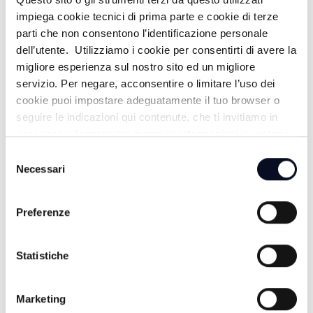
ZONA D - 22/06/2026
impiega cookie tecnici di prima parte e cookie di terze
parti che non consentono l’identificazione personale
dell’utente. Utilizziamo i cookie per consentirti di avere la
ZONA D - 15/06/2026
migliore esperienza sul nostro sito ed un migliore
servizio. Per negare, acconsentire o limitare l’uso dei
cookie puoi impostare adeguatamente il tuo browser o
seguire le indicazioni qui contenute, che ti invitiamo in
ogni caso a leggere per maggiori informazioni in materia
di trattamento dei dati personali.
Selezione
Necessari
del
consenso
Preferenze
Statistiche
ALTRE NOTIZIE
TUTTE LE NOTIZIE
Marketing