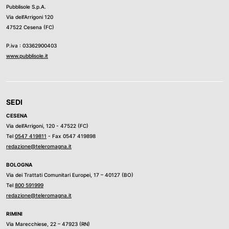
Pubblisole S.p.A.
Via dell’Arrigoni 120
47522 Cesena (FC)
P.iva : 03362900403
www.pubblisole.it
SEDI
CESENA
Via dell’Arrigoni, 120 - 47522 (FC)
Tel
0547 419811
- Fax 0547 419898
redazione@teleromagna.it
BOLOGNA
Via dei Trattati Comunitari Europei, 17 – 40127 (BO)
Tel
800 591999
redazione@teleromagna.it
RIMINI
Via Marecchiese, 22 – 47923 (RN)