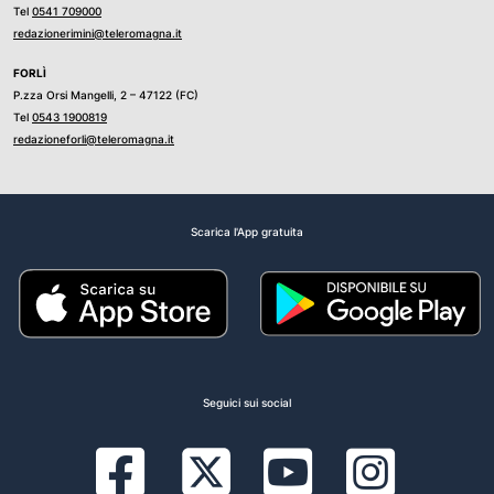
Tel
0541 709000
redazionerimini@teleromagna.it
FORLÌ
P.zza Orsi Mangelli, 2 – 47122 (FC)
Tel
0543 1900819
redazioneforli@teleromagna.it
Scarica l'App gratuita
Seguici sui social