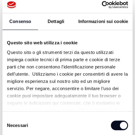
Zattoni
3 ANNI FA
Consenso
Dettagli
Informazioni sui cookie
Questo sito web utilizza i cookie
A Casa dei Poeti - Puntata 6 -
Francesco Gabellini
Questo sito o gli strumenti terzi da questo utilizzati
impiega cookie tecnici di prima parte e cookie di terze
3 ANNI FA
parti che non consentono l’identificazione personale
dell’utente. Utilizziamo i cookie per consentirti di avere la
migliore esperienza sul nostro sito ed un migliore
servizio. Per negare, acconsentire o limitare l’uso dei
A Casa dei Poeti - Puntata 4 - Roberto
cookie puoi impostare adeguatamente il tuo browser o
Mercadini
seguire le indicazioni qui contenute, che ti invitiamo in
ogni caso a leggere per maggiori informazioni in materia
3 ANNI FA
di trattamento dei dati personali.
Selezione
Necessari
del
consenso