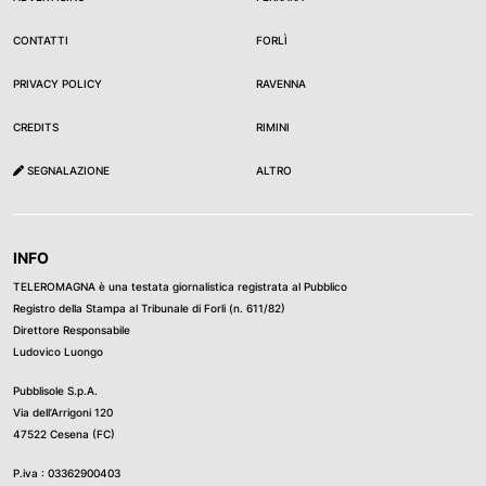
CONTATTI
FORLÌ
PRIVACY POLICY
RAVENNA
CREDITS
RIMINI
SEGNALAZIONE
ALTRO
INFO
TELEROMAGNA è una testata giornalistica registrata al Pubblico
Registro della Stampa al Tribunale di Forli (n. 611/82)
Direttore Responsabile
Ludovico Luongo
Pubblisole S.p.A.
Via dell’Arrigoni 120
47522 Cesena (FC)
P.iva : 03362900403