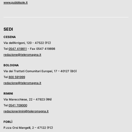
www.pubblisole.it
SEDI
CESENA
Via dell’Arrigoni, 120 - 47522 (FC)
Tel
0547 419811
- Fax 0547 419898
redazione@teleromagna.it
BOLOGNA
Via dei Trattati Comunitari Europei, 17 – 40127 (BO)
Tel
800 591999
redazione@teleromagna.it
RIMINI
Via Marecchiese, 22 – 47923 (RN)
Tel
0541 709000
redazionerimini@teleromagna.it
FORLÌ
P.zza Orsi Mangelli, 2 – 47122 (FC)