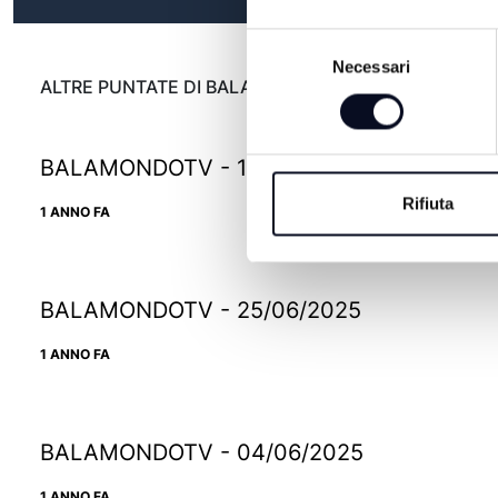
Selezione
Necessari
del
ALTRE PUNTATE DI BALAMONDO TV
consenso
BALAMONDOTV - 16/07/2025
Rifiuta
1 ANNO FA
BALAMONDOTV - 25/06/2025
1 ANNO FA
BALAMONDOTV - 04/06/2025
1 ANNO FA