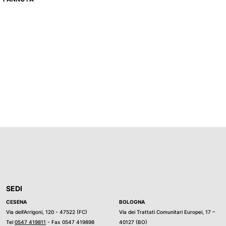
SEDI
CESENA
BOLOGNA
Via dell’Arrigoni, 120 - 47522 (FC)
Via dei Trattati Comunitari Europei, 17 –
Tel
0547 419811
- Fax 0547 419898
40127 (BO)