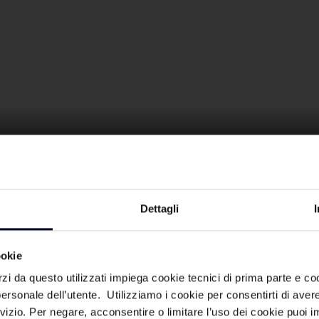
Dettagli
 Ironia, polemica, irriverenza e tanto
ookie
ra” col cartellino facile, per tenerli a
rzi da questo utilizzati impiega cookie tecnici di prima parte e co
 dibattiti e colpi di scena! Un commento
ersonale dell’utente. Utilizziamo i cookie per consentirti di aver
nista il famoso youtuber interista Luca
rvizio. Per negare, acconsentire o limitare l’uso dei cookie puoi