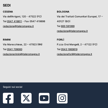
SEDI
CESENA
BOLOGNA
Via dell’Arrigoni, 120 - 47522 (FC)
Via dei Trattati Comunitari Europei, 17 –
Tel
0547 419811
- Fax 0547 419898
40127 (BO)
redazione@teleromagna.it
Tel
800 591999
redazione@teleromagna.it
RIMINI
FORLÌ
Via Marecchiese, 22 – 47923 (RN)
P.zza Orsi Mangelli, 2 – 47122 (FC)
Tel
0541 709000
Tel
0543 1900819
redazionerimini@teleromagna.it
redazioneforli@teleromagna.it
Seguici sui social