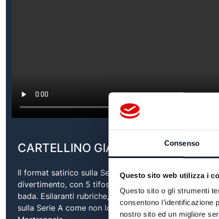
Consenso
CARTELLINO GIALLO - 15/05/2023
Il format satirico sulla Serie A più irriverente della tv!
Questo sito web utilizza i c
divertimento, con 5 tifosi scatenati e un “direttore di ga
Questo sito o gli strumenti te
bada. Esilaranti rubriche, sfottò, gag beffarde, accesi
consentono l’identificazione p
sulla Serie A come non lo avete mai visto con protago
nostro sito ed un migliore se