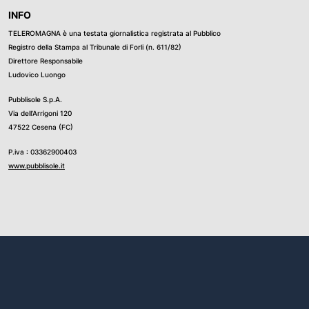
INFO
TELEROMAGNA è una testata giornalistica registrata al Pubblico
Registro della Stampa al Tribunale di Forli (n. 611/82)
Direttore Responsabile
Ludovico Luongo
Pubblisole S.p.A.
Via dell’Arrigoni 120
47522 Cesena (FC)
P.iva : 03362900403
www.pubblisole.it