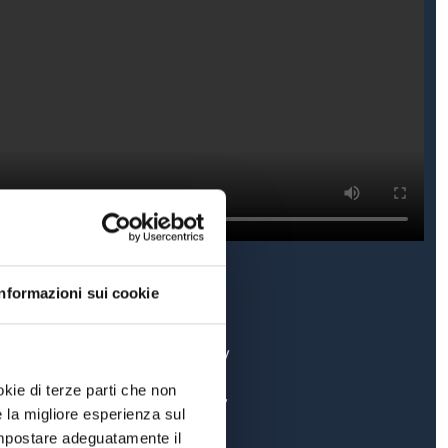
Informazioni sui cookie
fb.com/cartellinogiallotv
okie di terze parti che non
ig.com/cartellinogiallotv
e la migliore esperienza sul
 impostare adeguatamente il