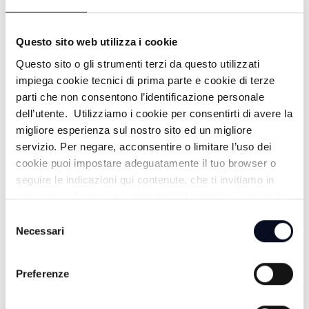
CHE BELLO E' - CORNO ALLE SCALE -
30/12/2025
Questo sito web utilizza i cookie
7 MESI FA
Questo sito o gli strumenti terzi da questo utilizzati
impiega cookie tecnici di prima parte e cookie di terze
parti che non consentono l’identificazione personale
dell’utente. Utilizziamo i cookie per consentirti di avere la
CHE BELLO E' - NATALE IN RIVIERA -
migliore esperienza sul nostro sito ed un migliore
23/12/2025
servizio. Per negare, acconsentire o limitare l’uso dei
cookie puoi impostare adeguatamente il tuo browser o
7 MESI FA
seguire le indicazioni qui contenute, che ti invitiamo in
ogni caso a leggere per maggiori informazioni in materia
di trattamento dei dati personali.
Selezione
CHE BELLO E' - NATALE A FORLI' -
Necessari
del
16/12/2025
consenso
Preferenze
7 MESI FA