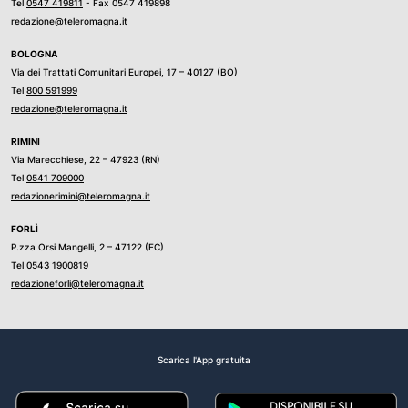
Tel
0547 419811
- Fax 0547 419898
redazione@teleromagna.it
BOLOGNA
Via dei Trattati Comunitari Europei, 17 – 40127 (BO)
Tel
800 591999
redazione@teleromagna.it
RIMINI
Via Marecchiese, 22 – 47923 (RN)
Tel
0541 709000
redazionerimini@teleromagna.it
FORLÌ
P.zza Orsi Mangelli, 2 – 47122 (FC)
Tel
0543 1900819
redazioneforli@teleromagna.it
Scarica l'App gratuita