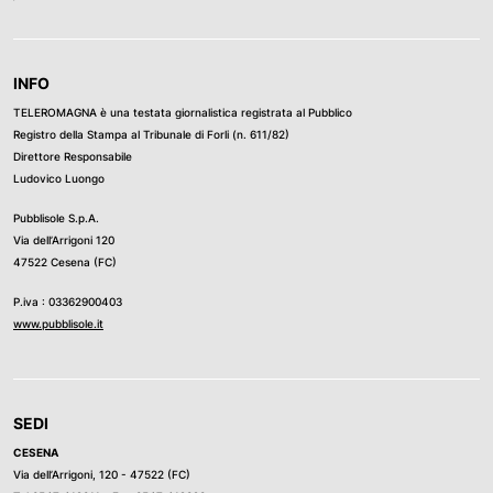
INFO
TELEROMAGNA è una testata giornalistica registrata al Pubblico
Registro della Stampa al Tribunale di Forli (n. 611/82)
Direttore Responsabile
Ludovico Luongo
Pubblisole S.p.A.
Via dell’Arrigoni 120
47522 Cesena (FC)
P.iva : 03362900403
www.pubblisole.it
SEDI
CESENA
Via dell’Arrigoni, 120 - 47522 (FC)