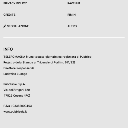
PRIVACY POLICY
RAVENNA
CREDITS
RIMINI
SEGNALAZIONE
ALTRO
INFO
TELEROMAGNA è una testata giornalistica registrata al Pubblico
Registro della Stampa al Tribunale di Forli (n. 611/82)
Direttore Responsabile
Ludovico Luongo
Pubblisole S.p.A.
Via dell’Arrigoni 120
47522 Cesena (FC)
P.iva : 03362900403
www.pubblisole.it