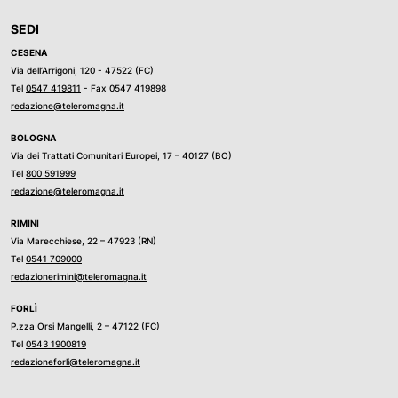
SEDI
CESENA
Via dell’Arrigoni, 120 - 47522 (FC)
Tel
0547 419811
- Fax 0547 419898
redazione@teleromagna.it
BOLOGNA
Via dei Trattati Comunitari Europei, 17 – 40127 (BO)
Tel
800 591999
redazione@teleromagna.it
RIMINI
Via Marecchiese, 22 – 47923 (RN)
Tel
0541 709000
redazionerimini@teleromagna.it
FORLÌ
P.zza Orsi Mangelli, 2 – 47122 (FC)
Tel
0543 1900819
redazioneforli@teleromagna.it