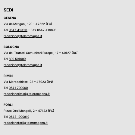
SEDI
CESENA
Via dell’Arrigoni, 120 - 47522 (FC)
Tel
0547 419811
- Fax 0547 419898
redazione@teleromagna.it
BOLOGNA
Via dei Trattati Comunitari Europei, 17 – 40127 (BO)
Tel
800 591999
redazione@teleromagna.it
RIMINI
Via Marecchiese, 22 – 47923 (RN)
Tel
0541 709000
redazionerimini@teleromagna.it
FORLÌ
P.zza Orsi Mangelli, 2 – 47122 (FC)
Tel
0543 1900819
redazioneforli@teleromagna.it