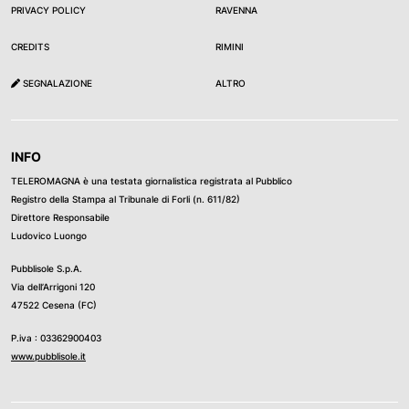
PRIVACY POLICY
RAVENNA
CREDITS
RIMINI
SEGNALAZIONE
ALTRO
INFO
TELEROMAGNA è una testata giornalistica registrata al Pubblico
Registro della Stampa al Tribunale di Forli (n. 611/82)
Direttore Responsabile
Ludovico Luongo
Pubblisole S.p.A.
Via dell’Arrigoni 120
47522 Cesena (FC)
P.iva : 03362900403
www.pubblisole.it