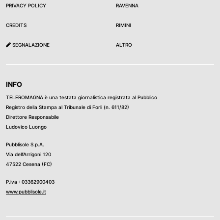
PRIVACY POLICY
RAVENNA
CREDITS
RIMINI
SEGNALAZIONE
ALTRO
INFO
TELEROMAGNA è una testata giornalistica registrata al Pubblico
Registro della Stampa al Tribunale di Forli (n. 611/82)
Direttore Responsabile
Ludovico Luongo
Pubblisole S.p.A.
Via dell’Arrigoni 120
47522 Cesena (FC)
P.iva : 03362900403
www.pubblisole.it