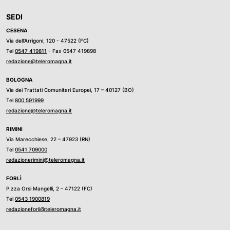
SEDI
CESENA
Via dell’Arrigoni, 120 - 47522 (FC)
Tel
0547 419811
- Fax 0547 419898
redazione@teleromagna.it
BOLOGNA
Via dei Trattati Comunitari Europei, 17 – 40127 (BO)
Tel
800 591999
redazione@teleromagna.it
RIMINI
Via Marecchiese, 22 – 47923 (RN)
Tel
0541 709000
redazionerimini@teleromagna.it
FORLÌ
P.zza Orsi Mangelli, 2 – 47122 (FC)
Tel
0543 1900819
redazioneforli@teleromagna.it