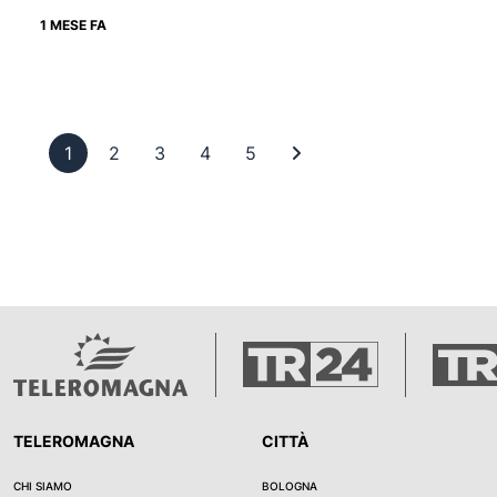
1 MESE FA
Pagina 1
Pagina 2
Pagina 3
Pagina 4
Pagina 5
Ultima pagina
1
2
3
4
5
TELEROMAGNA
CITTÀ
CHI SIAMO
BOLOGNA