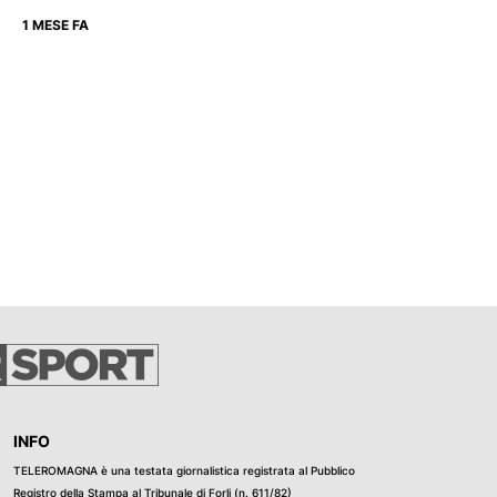
1 MESE FA
INFO
TELEROMAGNA è una testata giornalistica registrata al Pubblico
Registro della Stampa al Tribunale di Forli (n. 611/82)