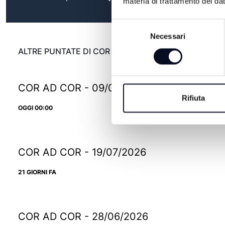
materia di trattamento dei dat
Selezione
Necessari
del
consenso
ALTRE PUNTATE DI COR AD COR
COR AD COR - 09/08/2026
Rifiuta
OGGI 00:00
COR AD COR - 19/07/2026
21 GIORNI FA
COR AD COR - 28/06/2026