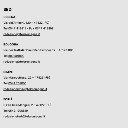
SEDI
CESENA
Via dell’Arrigoni, 120 - 47522 (FC)
Tel
0547 419811
- Fax 0547 419898
redazione@teleromagna.it
BOLOGNA
Via dei Trattati Comunitari Europei, 17 – 40127 (BO)
Tel
800 591999
redazione@teleromagna.it
RIMINI
Via Marecchiese, 22 – 47923 (RN)
Tel
0541 709000
redazionerimini@teleromagna.it
FORLÌ
P.zza Orsi Mangelli, 2 – 47122 (FC)
Tel
0543 1900819
redazioneforli@teleromagna.it