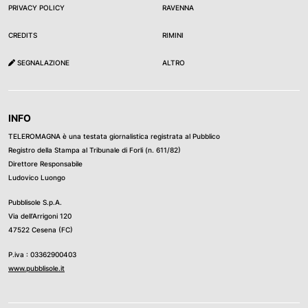
PRIVACY POLICY
RAVENNA
CREDITS
RIMINI
SEGNALAZIONE
ALTRO
INFO
TELEROMAGNA è una testata giornalistica registrata al Pubblico
Registro della Stampa al Tribunale di Forli (n. 611/82)
Direttore Responsabile
Ludovico Luongo
Pubblisole S.p.A.
Via dell’Arrigoni 120
47522 Cesena (FC)
P.iva : 03362900403
www.pubblisole.it