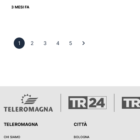
3 MESI FA
Pagina 1
Pagina 2
Pagina 3
Pagina 4
Pagina 5
Ultima pagina
1
2
3
4
5
TELEROMAGNA
CITTÀ
CHI SIAMO
BOLOGNA