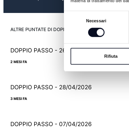
materia di trattamento dei dat
Selezione
Necessari
del
consenso
ALTRE PUNTATE DI DOPPIO PASSO
DOPPIO PASSO - 26/05/2026
Rifiuta
2 MESI FA
DOPPIO PASSO - 28/04/2026
3 MESI FA
DOPPIO PASSO - 07/04/2026