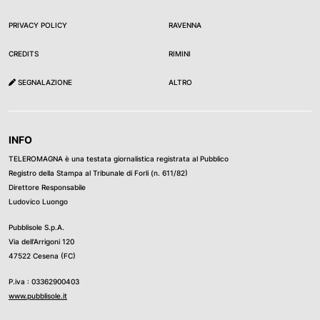
PRIVACY POLICY
RAVENNA
CREDITS
RIMINI
SEGNALAZIONE
ALTRO
INFO
TELEROMAGNA è una testata giornalistica registrata al Pubblico
Registro della Stampa al Tribunale di Forli (n. 611/82)
Direttore Responsabile
Ludovico Luongo
Pubblisole S.p.A.
Via dell’Arrigoni 120
47522 Cesena (FC)
P.iva : 03362900403
www.pubblisole.it