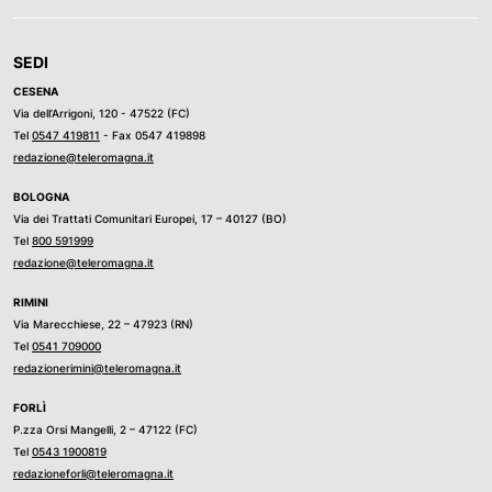
SEDI
CESENA
Via dell’Arrigoni, 120 - 47522 (FC)
Tel
0547 419811
- Fax 0547 419898
redazione@teleromagna.it
BOLOGNA
Via dei Trattati Comunitari Europei, 17 – 40127 (BO)
Tel
800 591999
redazione@teleromagna.it
RIMINI
Via Marecchiese, 22 – 47923 (RN)
Tel
0541 709000
redazionerimini@teleromagna.it
FORLÌ
P.zza Orsi Mangelli, 2 – 47122 (FC)
Tel
0543 1900819
redazioneforli@teleromagna.it