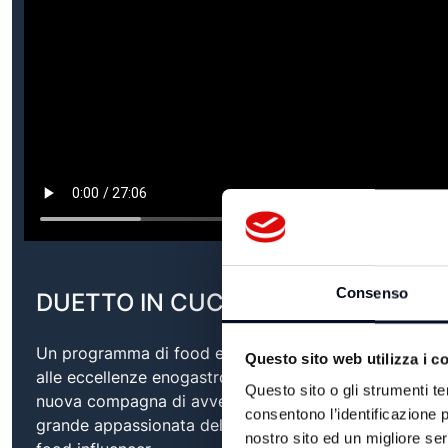
Consenso
DUETTO IN CUCINA - 12/12/2025
Un programma di food entertainment, dedicato al buon 
Questo sito web utilizza i c
alle eccellenze enogastronomiche. Conducono Cristina
Questo sito o gli strumenti te
nuova compagna di avventure, Erica Liverani, vincitrice
consentono l’identificazione p
grande appassionata della campagna e della realtà c
nostro sito ed un migliore se