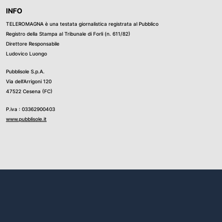
INFO
TELEROMAGNA è una testata giornalistica registrata al Pubblico
Registro della Stampa al Tribunale di Forli (n. 611/82)
Direttore Responsabile
Ludovico Luongo
Pubblisole S.p.A.
Via dell’Arrigoni 120
47522 Cesena (FC)
P.iva : 03362900403
www.pubblisole.it