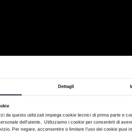
Dettagli
cibo, agli ingredienti sani e genuini e
ookie
 Lunardini, Chef, docente, assieme a una
rzi da questo utilizzati impiega cookie tecnici di prima parte e co
 della 5° edizione di Masterchef Italia,
ersonale dell’utente. Utilizziamo i cookie per consentirti di aver
ontadina, nonché famosa food blogger e
rvizio. Per negare, acconsentire o limitare l’uso dei cookie puoi