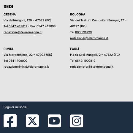
SEDI
CESENA
BOLOGNA
Via dell’Arrigoni, 120 - 47522 (FC)
Via dei Trattati Comunitari Europei, 17 –
Tel
0547 419811
- Fax 0547 419898
40127 (BO)
redazione@teleromagna.it
Tel
800 591999
redazione@teleromagna.it
RIMINI
FORLÌ
Via Marecchiese, 22 – 47923 (RN)
P.zza Orsi Mangelli, 2 – 47122 (FC)
Tel
0541 709000
Tel
0543 1900819
redazionerimini@teleromagna.it
redazioneforli@teleromagna.it
Seguici sui social