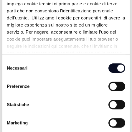
impiega cookie tecnici di prima parte e cookie di terze
parti che non consentono l’identificazione personale
DUETTO IN CUCINA - 24/04/2026
dell’utente. Utilizziamo i cookie per consentirti di avere la
migliore esperienza sul nostro sito ed un migliore
3 MESI FA
servizio. Per negare, acconsentire o limitare l’uso dei
cookie puoi impostare adeguatamente il tuo browser o
seguire le indicazioni qui contenute, che ti invitiamo in
DUETTO IN CUCINA - 17/04/2026
ogni caso a leggere per maggiori informazioni in materia
di trattamento dei dati personali.
Selezione
3 MESI FA
Necessari
del
consenso
Preferenze
DUETTO IN CUCINA - 10/04/2026
3 MESI FA
Statistiche
Marketing
DUETTO IN CUCINA - 03/04/2026