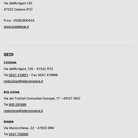
Via dell’Arrigoni 120
47522 Cesena (FC)
P.iva : 03362900403
www.pubblisole.it
SEDI
CESENA
Via dell’Arrigoni, 120 - 47522 (FC)
Tel
0547 419811
- Fax 0547 419898
redazione@teleromagna.it
BOLOGNA
Via dei Trattati Comunitari Europei, 17 – 40127 (BO)
Tel
800 591999
redazione@teleromagna.it
RIMINI
Via Marecchiese, 22 – 47923 (RN)
Tel
0541 709000