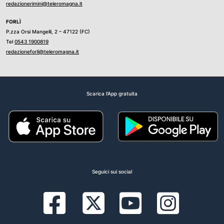
redazionerimini@teleromagna.it
FORLÌ
P.zza Orsi Mangelli, 2 – 47122 (FC)
Tel
0543 1900819
redazioneforli@teleromagna.it
Scarica l'App gratuita
Seguici sui social