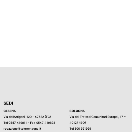
SEDI
CESENA
BOLOGNA
Via dell’Arrigoni, 120 - 47522 (FC)
Via dei Trattati Comunitari Europei, 17 –
Tel
0547 419811
- Fax 0547 419898
40127 (BO)
redazione@teleromagna.it
Tel
800 591999