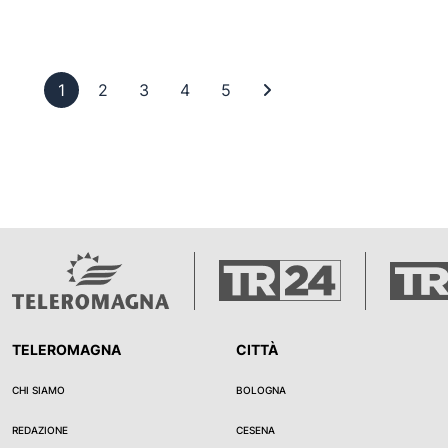
Pagina 1
Pagina 2
Pagina 3
Pagina 4
Pagina 5
Ultima pagina
1
2
3
4
5
TELEROMAGNA
CITTÀ
CHI SIAMO
BOLOGNA
REDAZIONE
CESENA