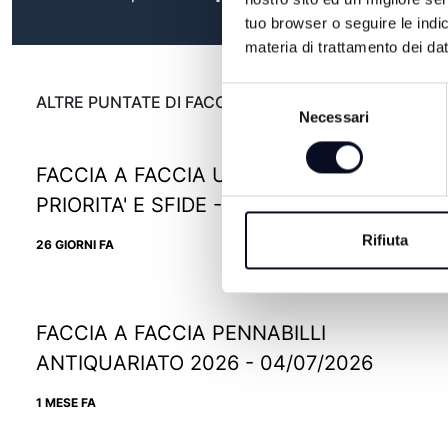
tuo browser o seguire le indic
materia di trattamento dei dat
Selezione
ALTRE PUNTATE DI FACCIA A FACCIA
Necessari
del
consenso
FACCIA A FACCIA UIL EMILIA-ROMAGNA,
PRIORITA' E SFIDE - 13/07/2026
Rifiuta
26 GIORNI FA
FACCIA A FACCIA PENNABILLI
ANTIQUARIATO 2026 - 04/07/2026
1 MESE FA