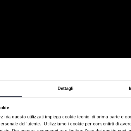
E" TRA SCIENZA E FEDE - 02/10/2025
Dettagli
tano: le aziende, gli imprenditori, la
ookie
lia-Romagna.
rzi da questo utilizzati impiega cookie tecnici di prima parte e co
ersonale dell’utente. Utilizziamo i cookie per consentirti di aver
rvizio. Per negare, acconsentire o limitare l’uso dei cookie puoi