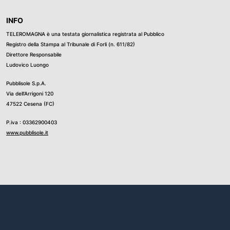
INFO
TELEROMAGNA è una testata giornalistica registrata al Pubblico
Registro della Stampa al Tribunale di Forli (n. 611/82)
Direttore Responsabile
Ludovico Luongo
Pubblisole S.p.A.
Via dell’Arrigoni 120
47522 Cesena (FC)
P.iva : 03362900403
www.pubblisole.it