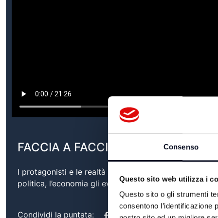
FACCIA A FACCIA "DAVVERO SANGU
Consenso
I protagonisti e le realtà del nostro territorio si raccon
Questo sito web utilizza i c
politica, l’economia gli eventi e le eccellenze dell'Emi
Questo sito o gli strumenti te
consentono l’identificazione p
Condividi la puntata:
nostro sito ed un migliore se