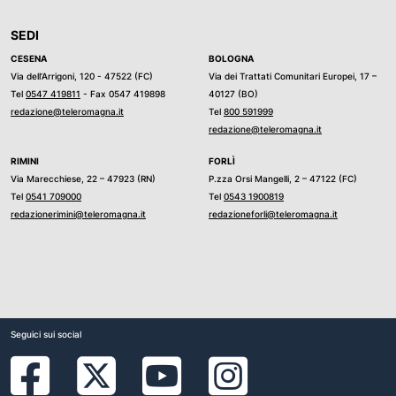
SEDI
CESENA
BOLOGNA
Via dell’Arrigoni, 120 - 47522 (FC)
Via dei Trattati Comunitari Europei, 17 –
Tel
0547 419811
- Fax 0547 419898
40127 (BO)
redazione@teleromagna.it
Tel
800 591999
redazione@teleromagna.it
RIMINI
FORLÌ
Via Marecchiese, 22 – 47923 (RN)
P.zza Orsi Mangelli, 2 – 47122 (FC)
Tel
0541 709000
Tel
0543 1900819
redazionerimini@teleromagna.it
redazioneforli@teleromagna.it
Seguici sui social