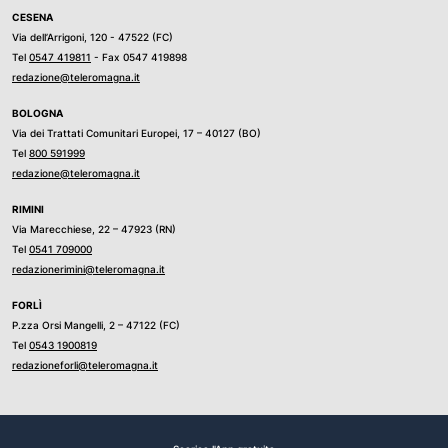
CESENA
Via dell’Arrigoni, 120 - 47522 (FC)
Tel
0547 419811
- Fax 0547 419898
redazione@teleromagna.it
BOLOGNA
Via dei Trattati Comunitari Europei, 17 – 40127 (BO)
Tel
800 591999
redazione@teleromagna.it
RIMINI
Via Marecchiese, 22 – 47923 (RN)
Tel
0541 709000
redazionerimini@teleromagna.it
FORLÌ
P.zza Orsi Mangelli, 2 – 47122 (FC)
Tel
0543 1900819
redazioneforli@teleromagna.it