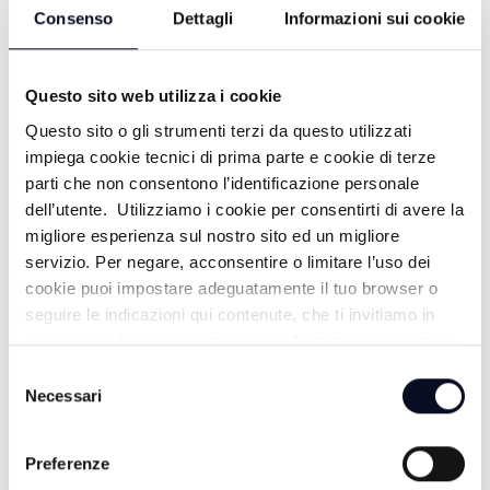
FACCIA A FACCIA DEEP PRESSURE -
Consenso
Dettagli
Informazioni sui cookie
01/07/2026
1 MESE FA
Questo sito web utilizza i cookie
Questo sito o gli strumenti terzi da questo utilizzati
impiega cookie tecnici di prima parte e cookie di terze
FACCIA A FACCIA "ALIMENTAZIONE
parti che non consentono l’identificazione personale
dell’utente. Utilizziamo i cookie per consentirti di avere la
SANA O PERICOLOSE BUGIE" -
migliore esperienza sul nostro sito ed un migliore
29/06/2026
servizio. Per negare, acconsentire o limitare l’uso dei
cookie puoi impostare adeguatamente il tuo browser o
1 MESE FA
seguire le indicazioni qui contenute, che ti invitiamo in
ogni caso a leggere per maggiori informazioni in materia
di trattamento dei dati personali.
Selezione
FACCIA A FACCIA VACANZE IN
Necessari
del
FAMIGLIA - 22/06/2026
consenso
Preferenze
1 MESE FA