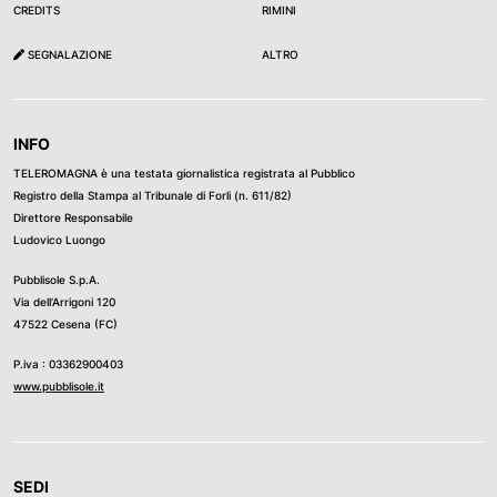
CREDITS
RIMINI
SEGNALAZIONE
ALTRO
INFO
TELEROMAGNA è una testata giornalistica registrata al Pubblico
Registro della Stampa al Tribunale di Forli (n. 611/82)
Direttore Responsabile
Ludovico Luongo
Pubblisole S.p.A.
Via dell’Arrigoni 120
47522 Cesena (FC)
P.iva : 03362900403
www.pubblisole.it
SEDI