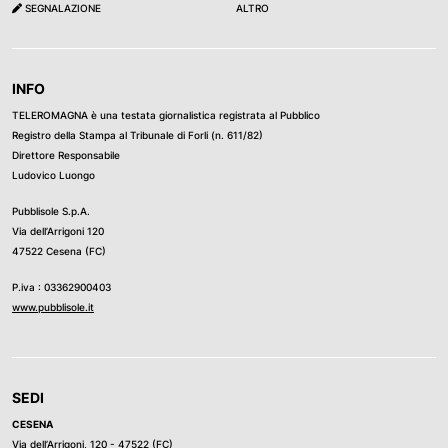
SEGNALAZIONE
ALTRO
INFO
TELEROMAGNA è una testata giornalistica registrata al Pubblico
Registro della Stampa al Tribunale di Forli (n. 611/82)
Direttore Responsabile
Ludovico Luongo
Pubblisole S.p.A.
Via dell’Arrigoni 120
47522 Cesena (FC)
P.iva : 03362900403
www.pubblisole.it
SEDI
CESENA
Via dell’Arrigoni, 120 - 47522 (FC)