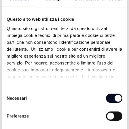
MEMORIA NON MUORE MAI -
15/06/2026
Questo sito web utilizza i cookie
1 MESE FA
Questo sito o gli strumenti terzi da questo utilizzati
impiega cookie tecnici di prima parte e cookie di terze
parti che non consentono l’identificazione personale
dell’utente. Utilizziamo i cookie per consentirti di avere la
FOCUS TRASPORTATI NEL FUTURO -
migliore esperienza sul nostro sito ed un migliore
servizio. Per negare, acconsentire o limitare l’uso dei
05/06/2026
cookie puoi impostare adeguatamente il tuo browser o
seguire le indicazioni qui contenute, che ti invitiamo in
2 MESI FA
ogni caso a leggere per maggiori informazioni in materia
di trattamento dei dati personali.
Selezione
Necessari
del
consenso
FOCUS GAS & MOTOR - 04/06/2026
Preferenze
2 MESI FA