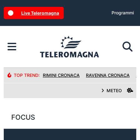
Programmi
Live Teleromagna
TOP TREND:
RIMINI CRONACA
RAVENNA CRONACA
R
METEO
FOCUS