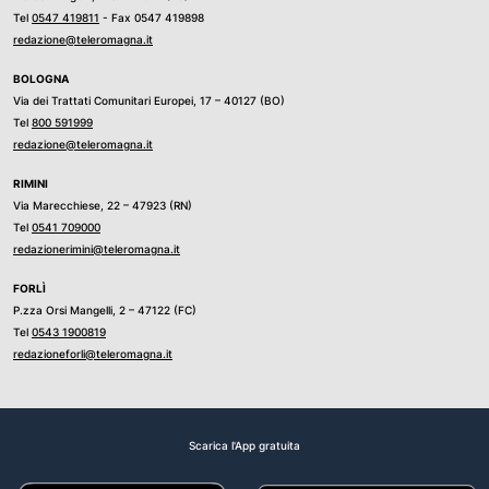
Tel
0547 419811
- Fax 0547 419898
redazione@teleromagna.it
BOLOGNA
Via dei Trattati Comunitari Europei, 17 – 40127 (BO)
Tel
800 591999
redazione@teleromagna.it
RIMINI
Via Marecchiese, 22 – 47923 (RN)
Tel
0541 709000
redazionerimini@teleromagna.it
FORLÌ
P.zza Orsi Mangelli, 2 – 47122 (FC)
Tel
0543 1900819
redazioneforli@teleromagna.it
Scarica l'App gratuita