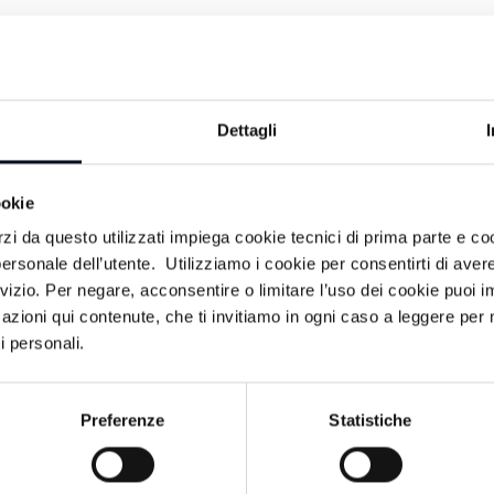
Dettagli
ICooktail 3 - La Semifinale
ookie
3 ANNI FA
rzi da questo utilizzati impiega cookie tecnici di prima parte e co
ersonale dell’utente. Utilizziamo i cookie per consentirti di aver
rvizio. Per negare, acconsentire o limitare l’uso dei cookie puoi
azioni qui contenute, che ti invitiamo in ogni caso a leggere per 
ICooktail - I casting 2° parte
i personali.
4 ANNI FA
Preferenze
Statistiche