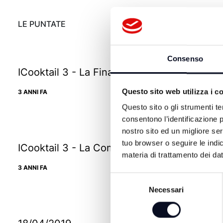
LE PUNTATE
Consenso
ICooktail 3 - La Finale
Questo sito web utilizza i c
3 ANNI FA
Questo sito o gli strumenti te
consentono l’identificazione p
nostro sito ed un migliore se
tuo browser o seguire le indic
ICooktail 3 - La Competition Parte 1
materia di trattamento dei dat
3 ANNI FA
Selezione
Necessari
del
consenso