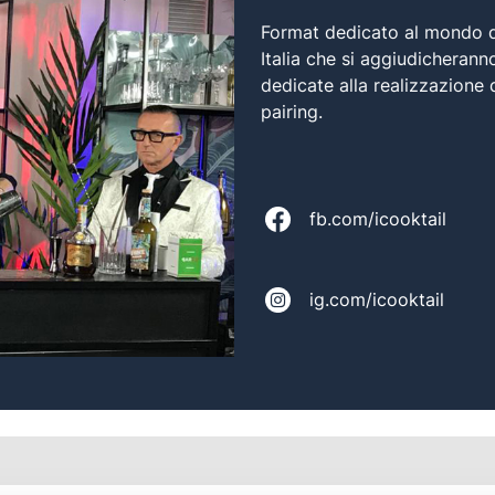
Format dedicato al mondo de
Italia che si aggiudicherann
dedicate alla realizzazione d
pairing.
fb.com/icooktail
ig.com/icooktail