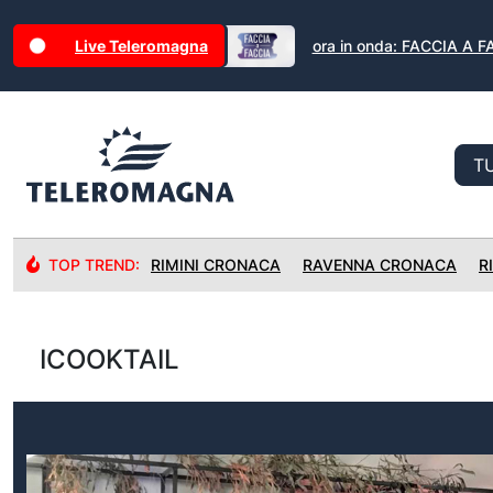
Live Teleromagna
ora in onda: FACCIA A 
TOP TREND:
RIMINI CRONACA
RAVENNA CRONACA
R
ICOOKTAIL