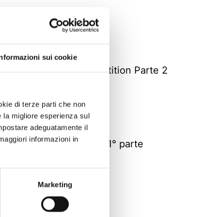
Informazioni sui cookie
ICooktail 3 - La Competition Parte 2
3 ANNI FA
okie di terze parti che non
e la migliore esperienza sul
 impostare adeguatamente il
maggiori informazioni in
I Cooktail 3 - I Casting 1° parte
4 ANNI FA
Marketing