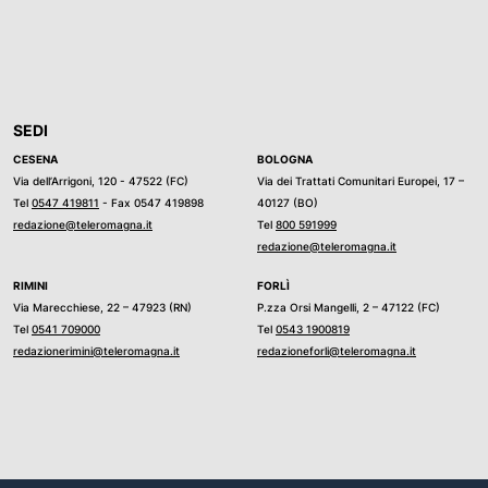
SEDI
CESENA
BOLOGNA
Via dell’Arrigoni, 120 - 47522 (FC)
Via dei Trattati Comunitari Europei, 17 –
Tel
0547 419811
- Fax 0547 419898
40127 (BO)
redazione@teleromagna.it
Tel
800 591999
redazione@teleromagna.it
RIMINI
FORLÌ
Via Marecchiese, 22 – 47923 (RN)
P.zza Orsi Mangelli, 2 – 47122 (FC)
Tel
0541 709000
Tel
0543 1900819
redazionerimini@teleromagna.it
redazioneforli@teleromagna.it