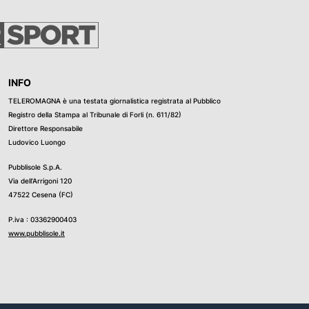
INFO
TELEROMAGNA è una testata giornalistica registrata al Pubblico
Registro della Stampa al Tribunale di Forli (n. 611/82)
Direttore Responsabile
Ludovico Luongo
Pubblisole S.p.A.
Via dell’Arrigoni 120
47522 Cesena (FC)
P.iva : 03362900403
www.pubblisole.it