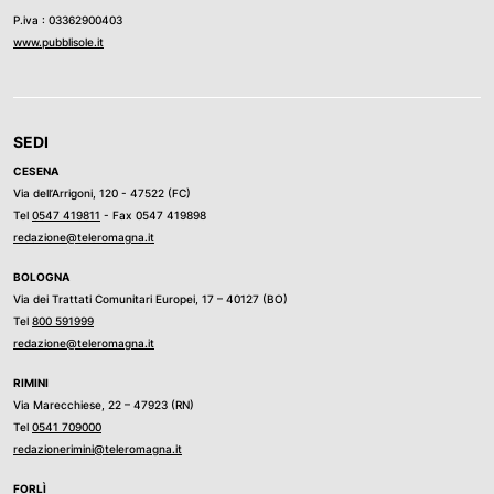
P.iva : 03362900403
www.pubblisole.it
SEDI
CESENA
Via dell’Arrigoni, 120 - 47522 (FC)
Tel
0547 419811
- Fax 0547 419898
redazione@teleromagna.it
BOLOGNA
Via dei Trattati Comunitari Europei, 17 – 40127 (BO)
Tel
800 591999
redazione@teleromagna.it
RIMINI
Via Marecchiese, 22 – 47923 (RN)
Tel
0541 709000
redazionerimini@teleromagna.it
FORLÌ