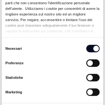
PALLINO BLU 18 - 27/03/2025
parti che non consentono l’identificazione personale
dell’utente. Utilizziamo i cookie per consentirti di avere la
1 ANNO FA
migliore esperienza sul nostro sito ed un migliore
servizio. Per negare, acconsentire o limitare l’uso dei
cookie puoi impostare adeguatamente il tuo browser o
PALLINO BLU 18 - 20/03/2025
seguire le indicazioni qui contenute, che ti invitiamo in
ogni caso a leggere per maggiori informazioni in materia
1 ANNO FA
di trattamento dei dati personali.
Selezione
Necessari
del
consenso
PALLINO BLU 16 - 06/03/2025
Preferenze
1 ANNO FA
Statistiche
PALLINO BLU 16 - 27/02/2025
Marketing
1 ANNO FA