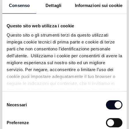
Consenso
Dettagli
Informazioni sui cookie
Innov-Azione - Puntata 8: Gemello
Questo sito web utilizza i cookie
digitale
Questo sito o gli strumenti terzi da questo utilizzati
3 ANNI FA
impiega cookie tecnici di prima parte e cookie di terze
parti che non consentono l’identificazione personale
dell’utente. Utilizziamo i cookie per consentirti di avere la
migliore esperienza sul nostro sito ed un migliore
Innov-Azione - Puntata 6: Blockchain
servizio. Per negare, acconsentire o limitare l’uso dei
cookie puoi impostare adeguatamente il tuo browser o
3 ANNI FA
seguire le indicazioni qui contenute, che ti invitiamo in
ogni caso a leggere per maggiori informazioni in materia
di trattamento dei dati personali.
Selezione
Innov-Azione - Puntata 5: Smart
Necessari
del
Factory
consenso
Preferenze
3 ANNI FA