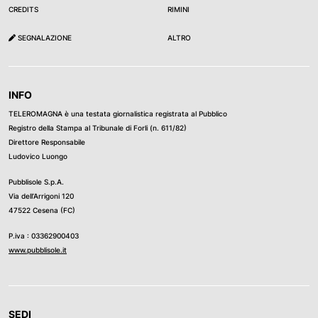
CREDITS
RIMINI
SEGNALAZIONE
ALTRO
INFO
TELEROMAGNA è una testata giornalistica registrata al Pubblico
Registro della Stampa al Tribunale di Forli (n. 611/82)
Direttore Responsabile
Ludovico Luongo
Pubblisole S.p.A.
Via dell’Arrigoni 120
47522 Cesena (FC)
P.iva : 03362900403
www.pubblisole.it
SEDI