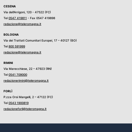
CESENA
Via dell’Arrigoni, 120 - 47522 (FC)
Tel
0547 419811
- Fax 0547 419898
redazione@teleromagna.it
BOLOGNA
Via dei Trattati Comunitari Europei, 17 – 40127 (BO)
Tel
800 591999
redazione@teleromagna.it
RIMINI
Via Marecchiese, 22 – 47923 (RN)
Tel
0541 709000
redazionerimini@teleromagna.it
FORLÌ
P.zza Orsi Mangelli, 2 – 47122 (FC)
Tel
0543 1900819
redazioneforli@teleromagna.it