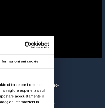
Informazioni sui cookie
okie di terze parti che non
fb.com/Panorama-Basket-
e la migliore esperienza sul
1723891404499104
 impostare adeguatamente il
maggiori informazioni in
ig.com/panoramabasket