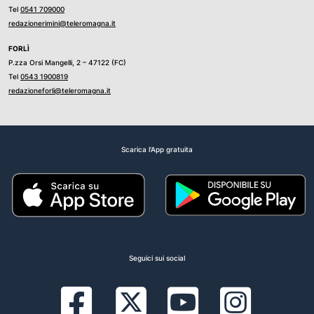
Tel
0541 709000
redazionerimini@teleromagna.it
FORLÌ
P.zza Orsi Mangelli, 2 – 47122 (FC)
Tel
0543 1900819
redazioneforli@teleromagna.it
Scarica l'App gratuita
Seguici sui social