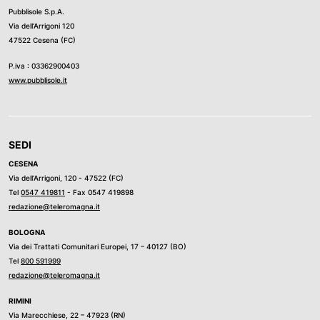
Pubblisole S.p.A.
Via dell’Arrigoni 120
47522 Cesena (FC)
P.iva : 03362900403
www.pubblisole.it
SEDI
CESENA
Via dell’Arrigoni, 120 - 47522 (FC)
Tel
0547 419811
- Fax 0547 419898
redazione@teleromagna.it
BOLOGNA
Via dei Trattati Comunitari Europei, 17 – 40127 (BO)
Tel
800 591999
redazione@teleromagna.it
RIMINI
Via Marecchiese, 22 – 47923 (RN)