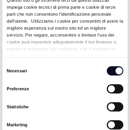
Questo sito o gli strumenti terzi da questo utilizzati
impiega cookie tecnici di prima parte e cookie di terze
parti che non consentono l’identificazione personale
dell’utente. Utilizziamo i cookie per consentirti di avere la
PANORAMA BASKET - 28/04/2026
migliore esperienza sul nostro sito ed un migliore
3 MESI FA
servizio. Per negare, acconsentire o limitare l’uso dei
cookie puoi impostare adeguatamente il tuo browser o
seguire le indicazioni qui contenute, che ti invitiamo in
ogni caso a leggere per maggiori informazioni in materia
PANORAMA BASKET - 21/04/2026
di trattamento dei dati personali.
Selezione
Necessari
del
3 MESI FA
consenso
Preferenze
PANORAMA BASKET - 14/04/2026
Statistiche
3 MESI FA
Marketing