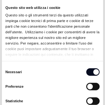
Questo sito web utilizza i cookie
Questo sito o gli strumenti terzi da questo utilizzati
PIANETA BIANCONERO - 06/04/2026
impiega cookie tecnici di prima parte e cookie di terze
parti che non consentono l’identificazione personale
3 MESI FA
dell’utente. Utilizziamo i cookie per consentirti di avere la
migliore esperienza sul nostro sito ed un migliore
servizio. Per negare, acconsentire o limitare l’uso dei
PIANETA BIANCONERO - 30/03/2026
cookie puoi impostare adeguatamente il tuo browser o
seguire le indicazioni qui contenute, che ti invitiamo in
4 MESI FA
ogni caso a leggere per maggiori informazioni in materia
di trattamento dei dati personali.
Selezione
Necessari
del
PIANETA BIANCONERO - 23/03/2026
consenso
Preferenze
4 MESI FA
Statistiche