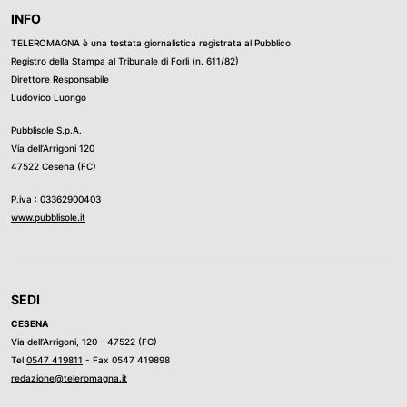
INFO
TELEROMAGNA è una testata giornalistica registrata al Pubblico
Registro della Stampa al Tribunale di Forli (n. 611/82)
Direttore Responsabile
Ludovico Luongo
Pubblisole S.p.A.
Via dell’Arrigoni 120
47522 Cesena (FC)
P.iva : 03362900403
www.pubblisole.it
SEDI
CESENA
Via dell’Arrigoni, 120 - 47522 (FC)
Tel
0547 419811
- Fax 0547 419898
redazione@teleromagna.it