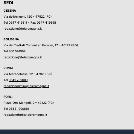
SEDI
CESENA
Via dell’Arrigoni, 120 - 47522 (FC)
Tel
0547 419811
- Fax 0547 419898
redazione@teleromagna.it
BOLOGNA
Via dei Trattati Comunitari Europei, 17 – 40127 (BO)
Tel
800 591999
redazione@teleromagna.it
RIMINI
Via Marecchiese, 22 – 47923 (RN)
Tel
0541 709000
redazionerimini@teleromagna.it
FORLÌ
P.zza Orsi Mangelli, 2 – 47122 (FC)
Tel
0543 1900819
redazioneforli@teleromagna.it