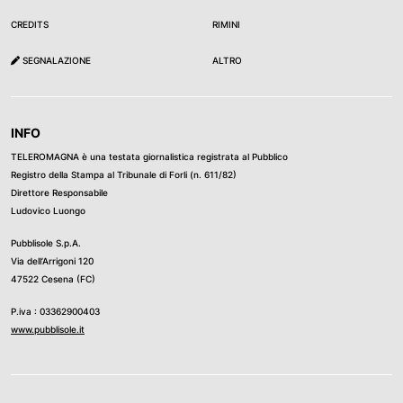
CREDITS
RIMINI
SEGNALAZIONE
ALTRO
INFO
TELEROMAGNA è una testata giornalistica registrata al Pubblico
Registro della Stampa al Tribunale di Forli (n. 611/82)
Direttore Responsabile
Ludovico Luongo
Pubblisole S.p.A.
Via dell’Arrigoni 120
47522 Cesena (FC)
P.iva : 03362900403
www.pubblisole.it