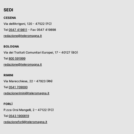
SEDI
CESENA
Via dell’Arrigoni, 120 - 47522 (FC)
Tel
0547 419811
- Fax 0547 419898
redazione@teleromagna.it
BOLOGNA
Via dei Trattati Comunitari Europei, 17 – 40127 (BO)
Tel
800 591999
redazione@teleromagna.it
RIMINI
Via Marecchiese, 22 – 47923 (RN)
Tel
0541 709000
redazionerimini@teleromagna.it
FORLÌ
P.zza Orsi Mangelli, 2 – 47122 (FC)
Tel
0543 1900819
redazioneforli@teleromagna.it