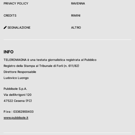
PRIVACY POLICY
RAVENNA
CREDITS
RIMINI
SEGNALAZIONE
ALTRO
INFO
TELEROMAGNA è una testata giornalistica registrata al Pubblico
Registro della Stampa al Tribunale di Forli (n. 611/82)
Direttore Responsabile
Ludovico Luongo
Pubblisole S.p.A.
Via dell’Arrigoni 120
47522 Cesena (FC)
P.iva : 03362900403
www.pubblisole.it