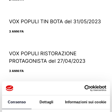
VOX POPULI TIN BOTA del 31/05/2023
3 ANNI FA
VOX POPULI RISTORAZIONE
PROTAGONISTA del 27/04/2023
3 ANNI FA
VOX POPULI NUOVA SPINTA ALLE
CITTA' del 23/02/2023
Consenso
Dettagli
Informazioni sui cookie
3 ANNI FA