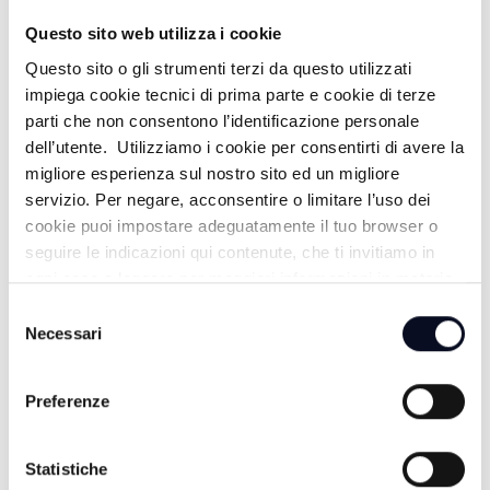
Questo sito web utilizza i cookie
Questo sito o gli strumenti terzi da questo utilizzati
VOX POPULI CESENA,UN PATRIMONIO
impiega cookie tecnici di prima parte e cookie di terze
DI BELLEZZA del 01/12/2022
parti che non consentono l’identificazione personale
dell’utente. Utilizziamo i cookie per consentirti di avere la
3 ANNI FA
migliore esperienza sul nostro sito ed un migliore
servizio. Per negare, acconsentire o limitare l’uso dei
cookie puoi impostare adeguatamente il tuo browser o
seguire le indicazioni qui contenute, che ti invitiamo in
VOX POPULI SALTO NEL BUIO del
ogni caso a leggere per maggiori informazioni in materia
13/10/2022
di trattamento dei dati personali.
Selezione
Necessari
del
3 ANNI FA
consenso
Preferenze
VOX POPULI TURISMO POST-COVID
del 21/04/2022
Statistiche