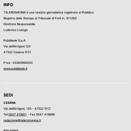
INFO
TELEROMAGNA è una testata giornalistica registrata al Pubblico
Registro della Stampa al Tribunale di Forli (n. 611/82)
Direttore Responsabile
Ludovico Luongo
Pubblisole S.p.A.
Via dell’Arrigoni 120
47522 Cesena (FC)
P.iva : 03362900403
www.pubblisole.it
SEDI
CESENA
Via dell’Arrigoni, 120 - 47522 (FC)
Tel
0547 419811
- Fax 0547 419898
redazione@teleromagna.it
BOLOGNA