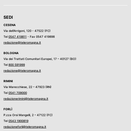
SEDI
CESENA
Via dell’Arrigoni, 120 - 47522 (FC)
Tel
0547 419811
- Fax 0547 419898
redazione@teleromagna.it
BOLOGNA
Via dei Trattati Comunitari Europei, 17 – 40127 (BO)
Tel
800 591999
redazione@teleromagna.it
RIMINI
Via Marecchiese, 22 – 47923 (RN)
Tel
0541 709000
redazionerimini@teleromagna.it
FORLÌ
P.zza Orsi Mangelli, 2 – 47122 (FC)
Tel
0543 1900819
redazioneforli@teleromagna.it