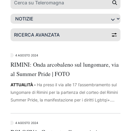
RICERCA AVANZATA
4 AGOSTO 2024
RIMINI: Onda arcobaleno sul lungomare, via
al Summer Pride | FOTO
ATTUALITÀ -
Ha preso il via alle 17 l’assembramento sul
lungomare di Rimini per la partenza del corteo del Rimini
Summer Pride, la manifestazione per i diritti Lgbtqi+.
Presenti fra le personalità politiche la segretaria del
Partito democratico Elly Shlein, il dem Alessandro Zan, il
candidato del centrosinistra alla regione Emilia-Romagna
4 AGOSTO 2024
Michele De Pascale, la presidente dell’Assemblea