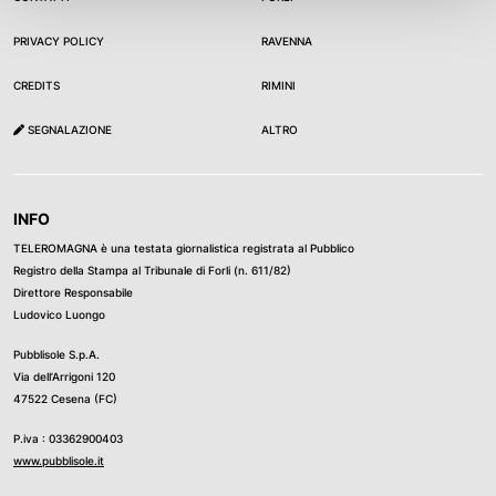
PRIVACY POLICY
RAVENNA
CREDITS
RIMINI
SEGNALAZIONE
ALTRO
INFO
TELEROMAGNA è una testata giornalistica registrata al Pubblico
Registro della Stampa al Tribunale di Forli (n. 611/82)
Direttore Responsabile
Ludovico Luongo
Pubblisole S.p.A.
Via dell’Arrigoni 120
47522 Cesena (FC)
P.iva : 03362900403
www.pubblisole.it