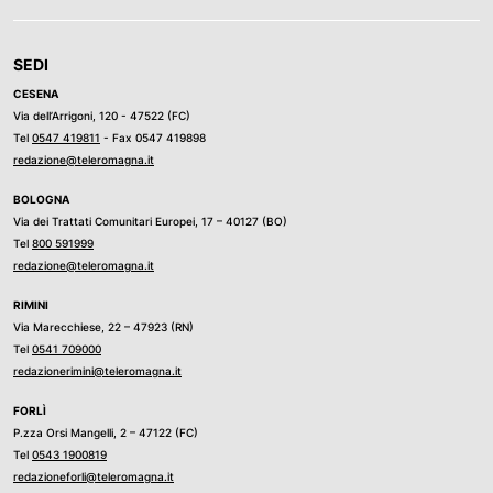
SEDI
CESENA
Via dell’Arrigoni, 120 - 47522 (FC)
Tel
0547 419811
- Fax 0547 419898
redazione@teleromagna.it
BOLOGNA
Via dei Trattati Comunitari Europei, 17 – 40127 (BO)
Tel
800 591999
redazione@teleromagna.it
RIMINI
Via Marecchiese, 22 – 47923 (RN)
Tel
0541 709000
redazionerimini@teleromagna.it
FORLÌ
P.zza Orsi Mangelli, 2 – 47122 (FC)
Tel
0543 1900819
redazioneforli@teleromagna.it