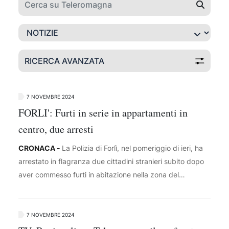
RICERCA AVANZATA
7 NOVEMBRE 2024
FORLI': Furti in serie in appartamenti in
centro, due arresti
CRONACA -
La Polizia di Forlì, nel pomeriggio di ieri, ha
arrestato in flagranza due cittadini stranieri subito dopo
aver commesso furti in abitazione nella zona del
quartiere Cà Ossi. Dopo una segnalazione di quattro
giovani visti entrare e uscire da un appartamento, la
Polizia ha notato due dei quattro segnalati uscire
7 NOVEMBRE 2024
velocemente da un'altra abitazione la cui proprietaria,