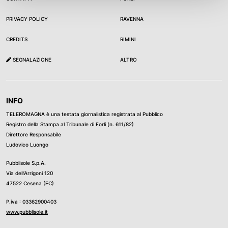
PRIVACY POLICY
RAVENNA
CREDITS
RIMINI
SEGNALAZIONE
ALTRO
INFO
TELEROMAGNA è una testata giornalistica registrata al Pubblico
Registro della Stampa al Tribunale di Forli (n. 611/82)
Direttore Responsabile
Ludovico Luongo
Pubblisole S.p.A.
Via dell’Arrigoni 120
47522 Cesena (FC)
P.iva : 03362900403
www.pubblisole.it